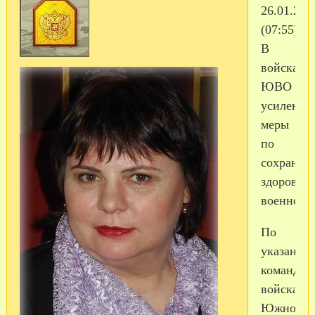
26.01.201
(07:55)
В
войсках
ЮВО
усилены
меры
по
сохранен
здоровья
военносл
По
указанию
командую
войсками
Южного