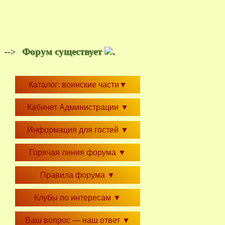
Форум существует
.
-->
Каталог: воинские части
▼
Кабинет Администрации
▼
Информация для гостей
▼
Горячая линия форума
▼
Правила форума
▼
Клубы по интересам
▼
Ваш вопрос — наш ответ
▼