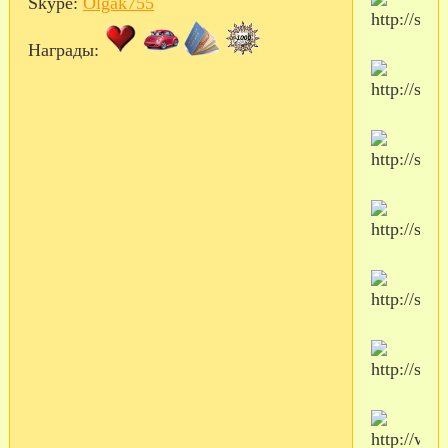
Skype:
Olgak755
Награды: