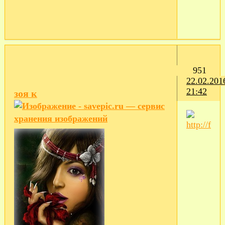
951
22.02.201
21:42
зоя к