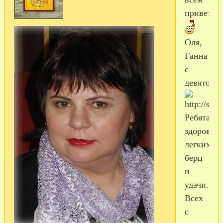
привет!
Оля,
Ганна
с
девяточко
Ребятам
здоровья,
легких
берц
и
удачи.
Всех
с