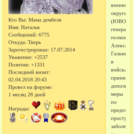
военного
округа
Кто Вы:
Мама дембеля
(ЮВО)
Имя:
Наталья
генерал-
Сообщений:
6775
полковни
Откуда:
Тверь
Александ
Зарегистрирован
: 17.07.2014
Галкина
Уважение:
+2537
в
Позитив:
+1331
войсках
Последний визит:
принимаю
02.04.2018 20:43
дополнит
Провел на форуме:
меры
1 месяц 28 дней
по
Награды:
предотвр
простудн
заболева