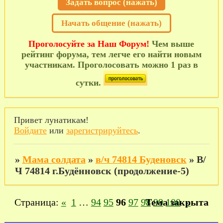
Задать вопрос (нажать)
Начать общение (нажать)
Проголосуйте за Наш Форум!
Чем выше
рейтинг форума, тем легче его найти новым
участникам. Проголосовать можно 1 раз в
сутки.
Привет лунатикам!
Войдите
или
зарегистрируйтесь
.
»
Мама солдата
»
в/ч 74814 Буденовск
»
В/
Ч 74814 г.Будённовск (продолжение-5)
Страница:
«
1
…
94
95
96
97
98
Тема закрыта
99
100
»