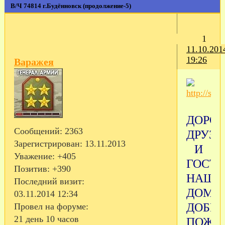
В/Ч 74814 г.Будённовск (продолжение-5)
1
11.10.201
19:26
Варажея
ДОРО
Сообщений:
2363
ДРУЗЬ
Зарегистрирован
: 13.11.2013
И
Уважение:
+405
ГОСТ
Позитив:
+390
НАШЕ
Последний визит:
ДОМИ
03.11.2014 12:34
ДОБРО
Провел на форуме:
21 день 10 часов
ПОЖА