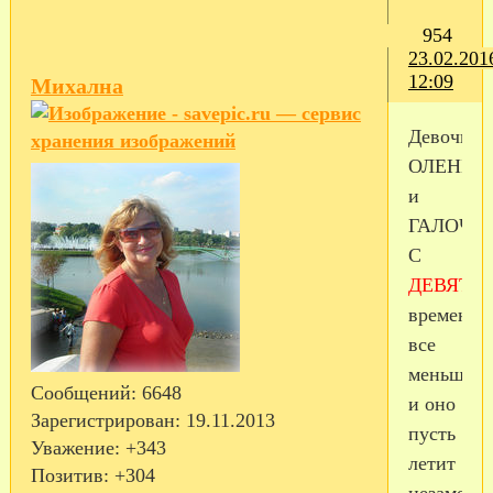
954
23.02.201
12:09
Михална
Девочки!
ОЛЕНЬК
и
ГАЛОЧК
С
ДЕВЯТО
времени
все
меньше,н
Сообщений:
6648
и оно
Зарегистрирован
: 19.11.2013
пусть
Уважение:
+343
летит
Позитив:
+304
незаметно