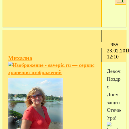
955
23.02.201
12:10
Михална
Девочки!
Поздравл
с
Днем
защитник
Отечества
Ура!