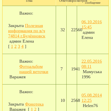
Тема
Ответов
Просмотров
сообщение
Важно:
06.10.2016
Закрыта
Полезная
15:45
32
22560
информация по в/ч
админ
74814 г.Будённовск
Елена
админ Елена
[
1
2
3
4
]
Важно:
22.05.2016
Фотоальбом
08:11
7
1941
нашей веточки
Мамуська
Варажея
1996
Важно:
05.08.2014
10
2568
12:25
Закрыта
Фонотека
Helen76
Варажея
[
1
2
]