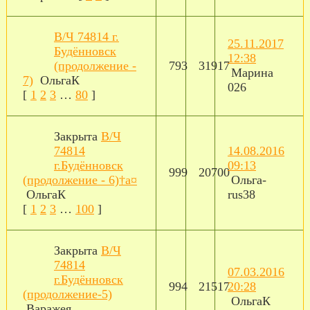
В/Ч 74814 г.
25.11.2017
Будённовск
12:38
(продолжение -
793
31917
Марина
7)
ОльгаК
026
[
1
2
3
…
80
]
Закрыта
В/Ч
74814
14.08.2016
г.Будённовск
09:13
999
20700
(продолжение - 6)†a¤
Ольга-
ОльгаК
rus38
[
1
2
3
…
100
]
Закрыта
В/Ч
74814
07.03.2016
г.Будённовск
994
21517
20:28
(продолжение-5)
ОльгаК
Варажея