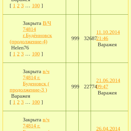
[
1
2
3
…
100
]
Закрыта
В/Ч
74814
11.10.2014
г.Будённовск
999
32687
21:46
(продолжение-4)
Варажея
Helen76
[
1
2
3
…
100
]
Закрыта
в/ч
74814 г.
21.06.2014
Буденовск (
999
22774
09:47
продолжение-3 )
Варажея
Варажея
[
1
2
3
…
100
]
Закрыта
в/ч
74814 г.
26.04.2014