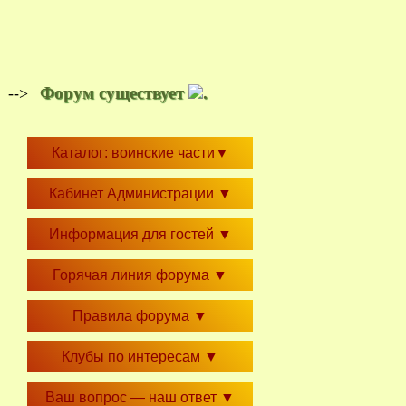
Форум существует
.
-->
Каталог: воинские части
▼
Кабинет Администрации
▼
Информация для гостей
▼
Горячая линия форума
▼
Правила форума
▼
Клубы по интересам
▼
Ваш вопрос — наш ответ
▼