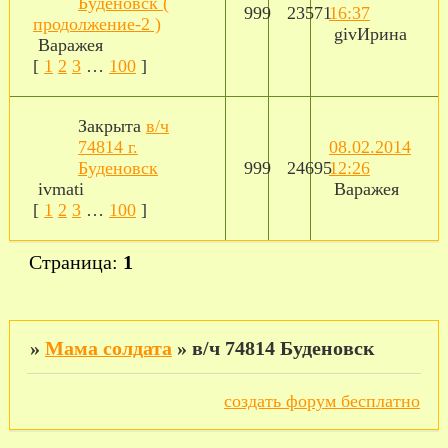
Буденовск (
999
23571
16:37
продолжение-2 )
givИрина
Варажея
[
1
2
3
…
100
]
Закрыта
в/ч
74814 г.
08.02.2014
Буденовск
999
24695
12:26
ivmati
Варажея
[
1
2
3
…
100
]
Страница:
1
»
Мама солдата
»
в/ч 74814 Буденовск
создать форум бесплатно