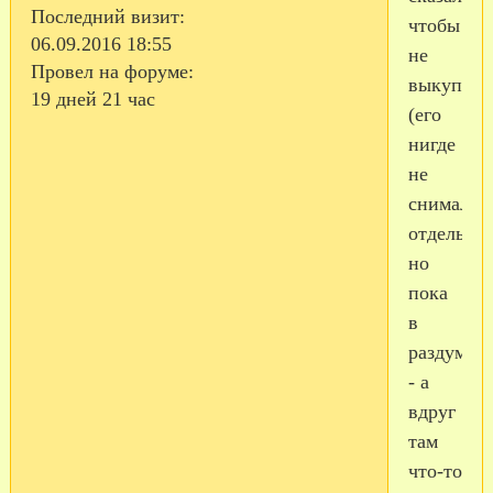
Последний визит:
чтобы
06.09.2016 18:55
не
Провел на форуме:
выкупали
19 дней 21 час
(его
нигде
не
снимали
отдельно)
но
пока
в
раздумье
- а
вдруг
там
что-то