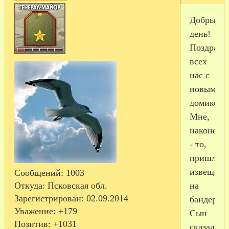
Добрый
день!
Поздравл
всех
нас с
новым
домиком!
Мне,
наконец
- то,
пришло
извещени
Сообщений:
1003
на
Откуда:
Псковская обл.
Зарегистрирован
: 02.09.2014
бандероль
Уважение:
+179
Сын
Позитив:
+1031
сказал,