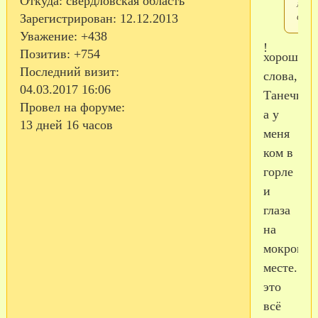
Откуда:
свердловская область
мой
сын
Зарегистрирован
: 12.12.2013
Уважение:
+438
!
Позитив:
+754
хорошие
Последний визит:
слова,
04.03.2017 16:06
Танечка...
Провел на форуме:
а у
13 дней 16 часов
меня
ком в
горле
и
глаза
на
мокром
месте...
это
всё