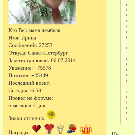
и не
вери
что
скор
граж
Кто Вы:
мама дембеля
пере
нач
Имя:
Ирина
а м
Сообщений:
27253
всё
Откуда:
Санкт-Петербург
"заг
прав
Зарегистрирован
: 06.07.2014
ночь
Уважение:
+75578
в
тулу
Позитив:
+25449
надо
Последний визит:
заку
Сегодня 16:58
Всем
добр
Провел на форуме:
вест
6 месяцев 3 дня
и
част
звон
Знаки отличия:
Награды:
Ну.