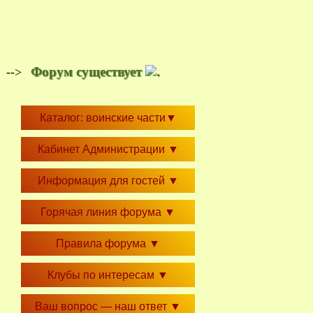
Форум существует
.
-->
Каталог: воинские части
▼
Кабинет Администрации
▼
Информация для гостей
▼
Горячая линия форума
▼
Правила форума
▼
Клубы по интересам
▼
Ваш вопрос — наш ответ
▼