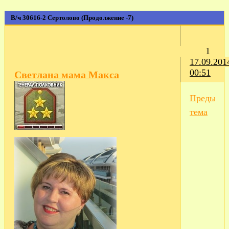
В/ч 30616-2 Сертолово (Продолжение -7)
1
17.09.201
00:51
Светлана мама Макса
Предыду
тема