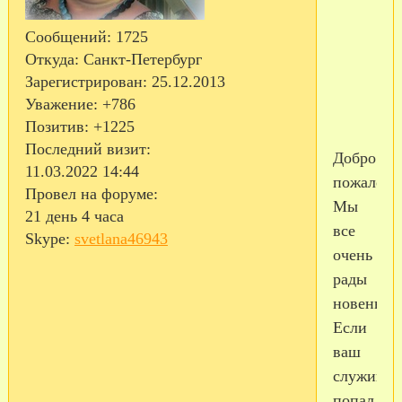
Сообщений:
1725
Откуда:
Санкт-Петербург
Зарегистрирован
: 25.12.2013
Уважение:
+786
Позитив:
+1225
Последний визит:
Добро
11.03.2022 14:44
пожалова
Провел на форуме:
Мы
21 день 4 часа
все
Skype:
svetlana46943
очень
рады
новеньки
Если
ваш
служивы
попал