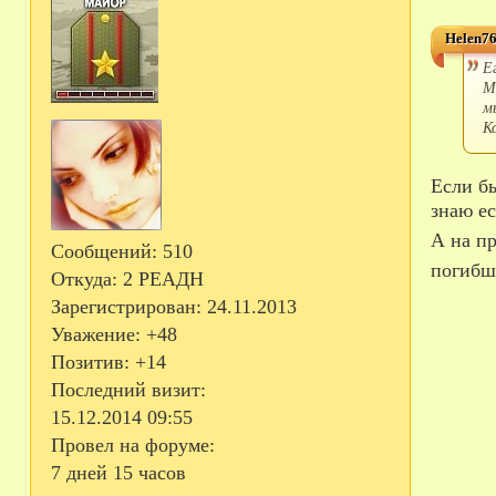
Helen76
Е
М
м
К
Если бы мы хоть знали в какой роте мальчик был...вроде на призывнике писали, что мотострелковая рота. Я не
знаю ес
А на пр
Сообщений:
510
погибш
Откуда:
2 РЕАДН
Зарегистрирован
: 24.11.2013
Уважение:
+48
Позитив:
+14
Последний визит:
15.12.2014 09:55
Провел на форуме:
7 дней 15 часов