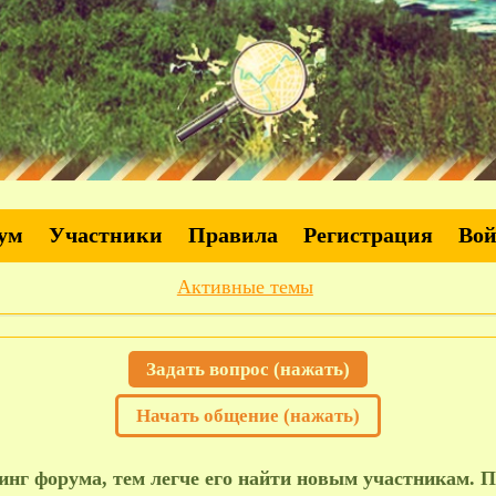
ум
Участники
Правила
Регистрация
Во
Активные темы
Задать вопрос (нажать)
Начать общение (нажать)
нг форума, тем легче его найти новым участникам. П