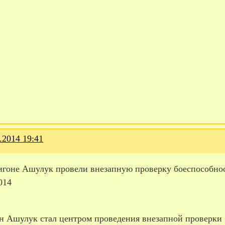
.2014 19:41
игоне Ашулук провели внезапную проверку боеспособно
014
н Ашулук стал центром проведения внезапной проверки