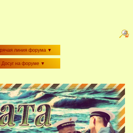
орячая линия форума
▼
Досуг на форуме
▼