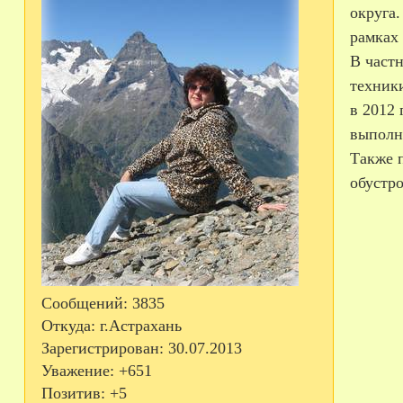
округа
рамках
В част
техник
в 2012 
выполн
Также 
обустр
Сообщений:
3835
Откуда:
г.Астрахань
Зарегистрирован
: 30.07.2013
Уважение:
+651
Позитив:
+5