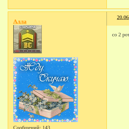
20.06
Алла
со 2 р
Сообщений:
143