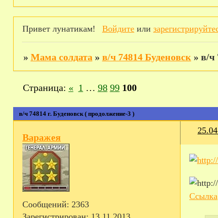
Привет лунатикам!
Войдите
или
зарегистрируйте
»
Мама солдата
»
в/ч 74814 Буденовск
»
в/ч
Страница:
«
1
…
98
99
100
в/ч 74814 г. Буденовск ( продолжение-3 )
25.04
Варажея
Ссылка
Сообщений:
2363
Зарегистрирован
: 13.11.2013