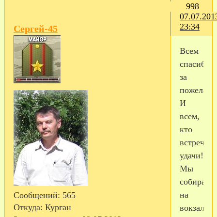
998
07.07.201
23:34
Сергей-45
Всем
спасибо
за
пожелания
И
всем,
кто
встречает
удачи!!!
Мы
собираем
на
Сообщений:
565
Откуда:
Курган
вокзал