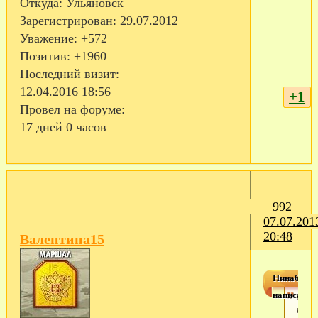
Откуда:
Ульяновск
Зарегистрирован
: 29.07.2012
Уважение:
+572
Позитив:
+1960
Последний визит:
12.04.2016 18:56
+1
Провел на форуме:
17 дней 0 часов
992
07.07.201
20:48
Валентина15
Нина64
написал(а)
магн
про