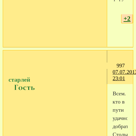
+2
997
07.07.201
23:01
старлей
Всем.
кто в
пути
удачно
добраться
Столько