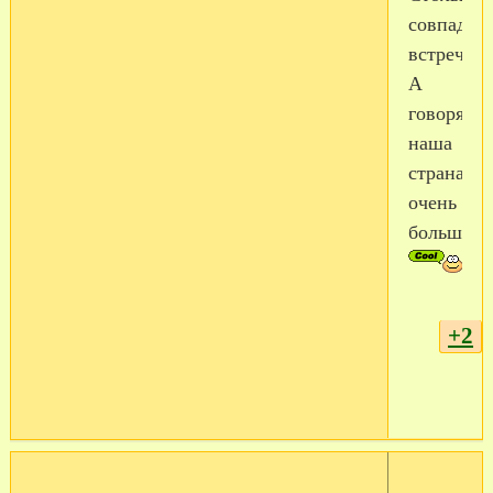
совпаден
встреч!
А
говорят
наша
страна
очень
большая!
+2