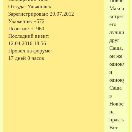
Новосиби
Откуда:
Ульяновск
Максика
Зарегистрирован
: 29.07.2012
встретил
Уважение:
+572
его
Позитив:
+1960
лучший
Последний визит:
друг
12.04.2016 18:56
Саша,
Провел на форуме:
он же
17 дней 0 часов
одноклас
и
однокурс
Саша
в
Новосибе
на
практике.
Вот