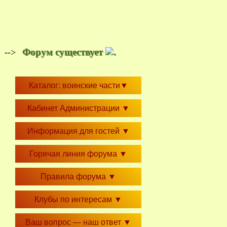
Форум существует
.
-->
Каталог: воинские части
▼
Кабинет Администрации
▼
Информация для гостей
▼
Горячая линия форума
▼
Правила форума
▼
Клубы по интересам
▼
Ваш вопрос — наш ответ
▼