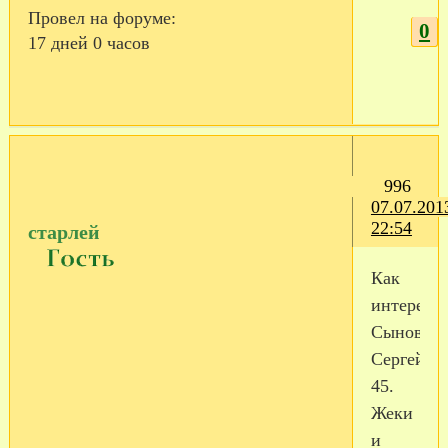
Провел на форуме:
0
17 дней 0 часов
996
07.07.201
22:54
старлей
Как
интересн
Сыновья
Сергей
45.
Жеки
и