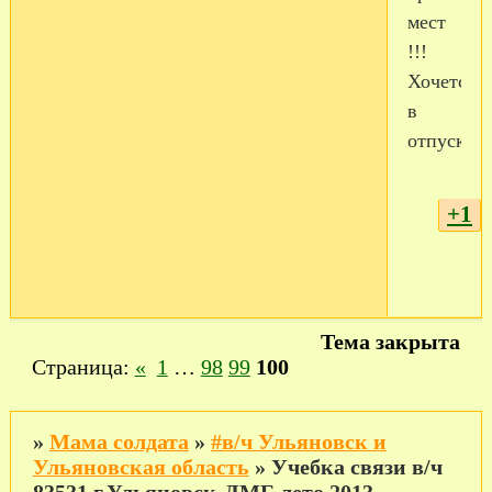
мест
!!!
Хочется
в
отпуск!!!
+1
Тема закрыта
Страница:
«
1
…
98
99
100
»
Мама солдата
»
#в/ч Ульяновск и
Ульяновская область
»
Учебка связи в/ч
83531 г.Ульяновск-ДМБ лето 2013 -