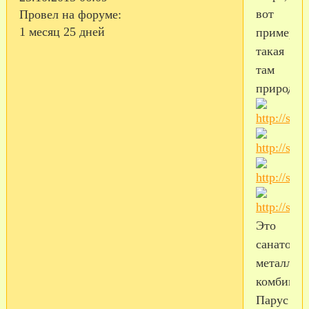
вот
Провел на форуме:
1 месяц 25 дней
примерно
такая
там
природа
Это
санатори
металлур
комбинат
Парус