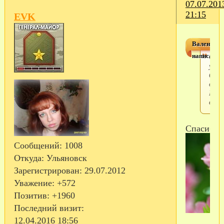
07.07.201
21:15
EVK
Валентина
написал(а)
Скор
уже
буде
дома
Быст
возв
Спасибо!!
Сообщений:
1008
Откуда:
Ульяновск
Зарегистрирован
: 29.07.2012
Уважение:
+572
Позитив:
+1960
Последний визит:
12.04.2016 18:56