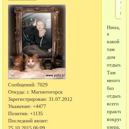
озер
Банн
райо
Нина,
а
какой
там
дом
отдыха?
Там
много
Сообщений:
7029
баз
Откуда:
г. Магнитогорск
отдыха,
Зарегистрирован
: 31.07.2012
всего
Уважение:
+4477
практиче
Позитив:
+1135
вокруг
Последний визит:
озера,
25.10.2015 06:09