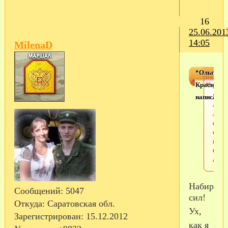
16
25.06.201
14:05
MilenaD
*Ольга
Красноярс
сего
у
написал(а)
моег
млад
выпу
всю
ночь
буде
гуля
Набирайтесь
Сообщений:
5047
сил!
Откуда:
Саратовская обл.
Ух,
Зарегистрирован
: 15.12.2012
как я