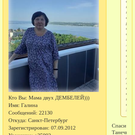
обни
нако
то,
свое
родн
обог
свои
горя
мате
серд
окр
тепл
и
забо
Дай
Бог
вам
всего
Кто Вы:
Мама двух ДЕМБЕЛЕЙ)))
толь
само
Имя:
Галина
хоро
Сообщений:
22130
Откуда:
Санкт-Петербург
Спасибо
Зарегистрирован
: 07.09.2012
Танечка!!