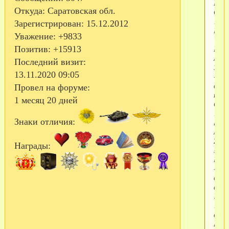
Позд
Откуда:
Саратовская обл.
Оста
175!
Зарегистрирован
: 15.12.2012
Инн
Уважение:
+9833
Чугу
Гали
Позитив:
+15913
А,
Последний визит:
Элин
13.11.2020 09:05
- 195
дней
Провел на форуме:
прос
1 месяц 20 дней
Оста
170!
Знаки отличия:
Lorr
Алле
Zena
Награды:
solda
Ната
- 200
дней
арми
Ура!
165
еще!
Lysia