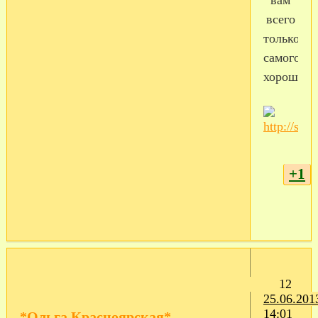
всего
только
самого
хорошего!
+1
12
25.06.201
14:01
*Ольга Красноярская*