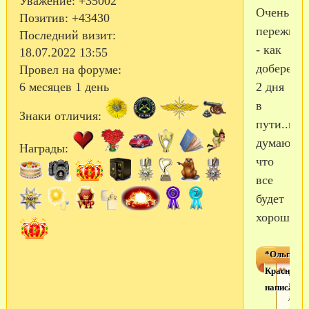
Уважение:
+35002
Очень
Позитив:
+43430
пережив
Последний визит:
- как
18.07.2022 13:55
доберется
Провел на форуме:
2 дня
6 месяцев 1 день
в
Знаки отличия:
пути..но
думаю
Награды:
что
все
будет
хорошо!!!
*Ольга
Красноярс
сего
у
написал(а)
моег