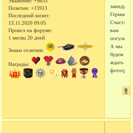
Уважение:
+9833
завидую
Позитив:
+15913
Герману!!
Последний визит:
Счастлив
13.11.2020 09:05
вам
Провел на форуме:
1 месяц 20 дней
погулять!
А мы
Знаки отличия:
будем
ждать
Награды:
фотограф
0