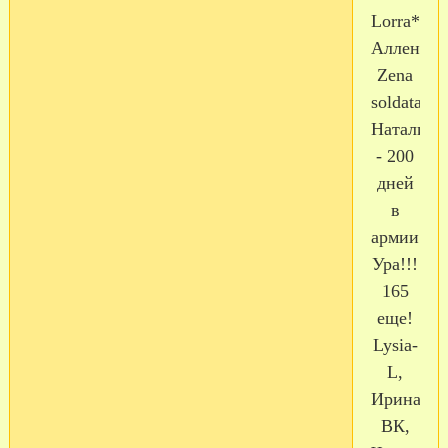
Lorra**,
Алленушк
Zena
soldata,
Натали19
- 200
дней
в
армии!!!
Ура!!!
165
еще!
Lysia-
L,
Ирина
ВК,