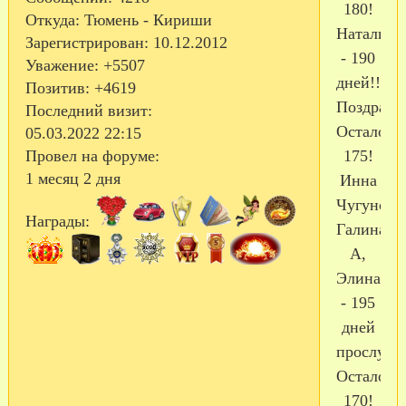
180!
Откуда:
Тюмень - Кириши
Наталия3
Зарегистрирован
: 10.12.2012
- 190
Уважение:
+5507
дней!!!
Позитив:
+4619
Поздравл
Последний визит:
Осталось
05.03.2022 22:15
175!
Провел на форуме:
1 месяц 2 дня
Инна
Чугунова
Награды:
Галина
А,
Элина
- 195
дней
прослужи
Осталось
170!