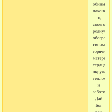
обнимешь
наконец-
то,
своего
роднулечк
обогрееш
своим
горячим
материнс
сердцем!.
окружиш
теплом
и
заботой!..
Дай
Бог
вам