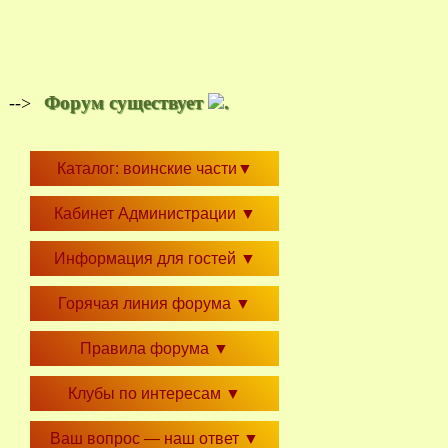
Форум существует
.
-->
Каталог: воинские части
▼
Кабинет Администрации
▼
Информация для гостей
▼
Горячая линия форума
▼
Правила форума
▼
Клубы по интересам
▼
Ваш вопрос — наш ответ
▼