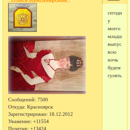
сегодня
у
моего
младшего
выпускно
всю
ночь
будем
гулять!
Сообщений:
7500
Откуда:
Красноярск
Зарегистрирован
: 18.12.2012
Уважение:
+11554
Позитив:
+13424