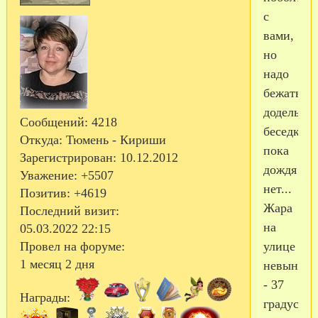
с
вами,
но
надо
бежать,
доделыва
Сообщений:
4218
беседку,
Откуда:
Тюмень - Кириши
пока
Зарегистрирован
: 10.12.2012
дождя
Уважение:
+5507
нет...
Позитив:
+4619
Жара
Последний визит:
на
05.03.2022 22:15
улице
Провел на форуме:
1 месяц 2 дня
невыноси
- 37
Награды:
градусов