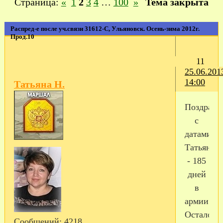
Страница:
«
1
2
3
4
…
100
»
Тема закрыта
Распред-е после уч.связи 31612-С, Ульяновск. Осень-зима 2012г.
Прод.10
11
25.06.201
14:00
Татьяна Н.
Поздравл
с
датами!!!
Татьяна2
- 185
дней
в
армии!!!
Осталось
Сообщений:
4218