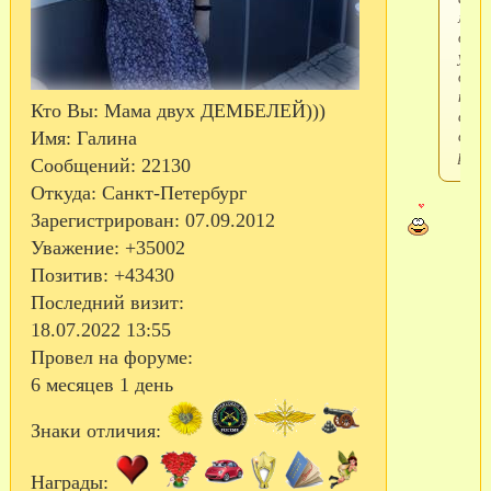
мне
дост
удов
дари
пода
Кто Вы:
Мама двух ДЕМБЕЛЕЙ)))
сдел
свои
Имя:
Галина
рука
Сообщений:
22130
Откуда:
Санкт-Петербург
Зарегистрирован
: 07.09.2012
Уважение:
+35002
Позитив:
+43430
Последний визит:
18.07.2022 13:55
Провел на форуме:
6 месяцев 1 день
Знаки отличия:
Награды: