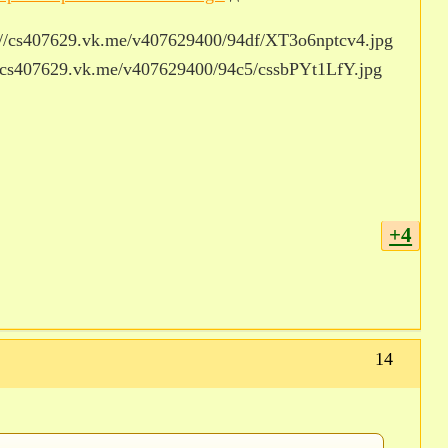
+4
14