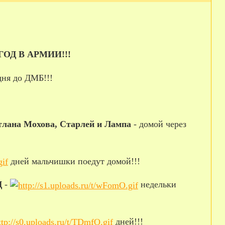
ГОД В АРМИИ!!!
ня до ДМБ!!!
!
тлана Мохова, Старлей и Лампа
- домой через
дней мальчишки поедут домой!!!
Д
-
недельки
дней!!!