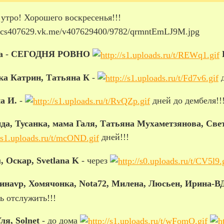
утро! Хорошего воскресенья!!!
а
-
СЕГОДНЯ РОВНО
ка Катрин, Татьяна К
-
д
а И.
-
дней до дембеля!!
да, Тусанка, мама Галя, Татьяна Мухаметзянова, Све
дней!!!
, Оскар, Svetlana K
- через
инаvp, Хомячонка, Nota72, Милена, Люсьен, Ирина-В
ь отслужить!!!
Уля, Solnet
- до дома