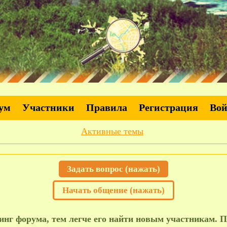
ум
Участники
Правила
Регистрация
Во
Активные темы
Задать вопрос (нажать)
Начать общение (нажать)
нг форума, тем легче его найти новым участникам. П