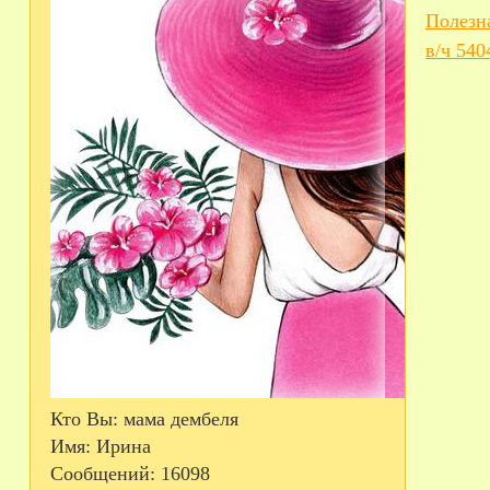
Полезн
в/ч 54
Кто Вы:
мама дембеля
Имя:
Ирина
Сообщений:
16098