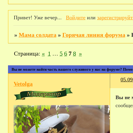
Привет! Уже вечер...
Войдите
или
зарегистрируйт
»
Мама солдата
»
Горячая линия форума
»
Страница:
«
1
…
5
6
7
8
»
Вы не можете найти часть вашего служивого у нас на форуме? Пом
05.09
Vetolga
Вы не 
сообще