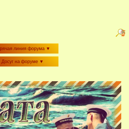
орячая линия форума
▼
Досуг на форуме
▼