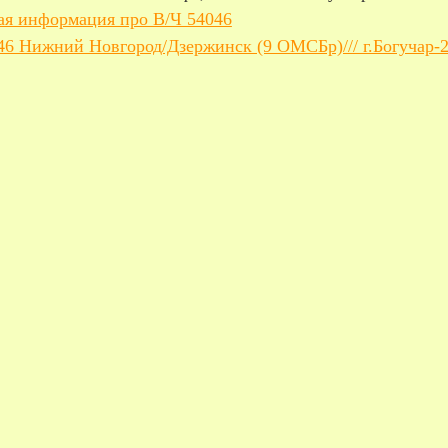
ая информация про В/Ч 54046
046 Нижний Новгород/Дзержинск (9 ОМСБр)/// г.Богучар-