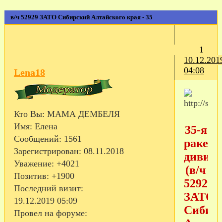
в/ч 52929 ЗАТО Сибирский Алтайского края - 35
1
10.12.201
04:08
Lena18
Кто Вы:
МАМА ДЕМБЕЛЯ
Имя:
Елена
35-я
Сообщений:
1561
ракетн
Зарегистрирован
: 08.11.2018
дивиз
Уважение:
+4021
(в/ч
Позитив:
+1900
52929,
Последний визит:
ЗАТО
19.12.2019 05:09
Сибир
Провел на форуме: