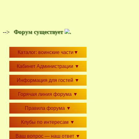
Форум существует
.
-->
Каталог: воинские части
▼
Кабинет Администрации
▼
Информация для гостей
▼
Горячая линия форума
▼
Правила форума
▼
Клубы по интересам
▼
Ваш вопрос — наш ответ
▼