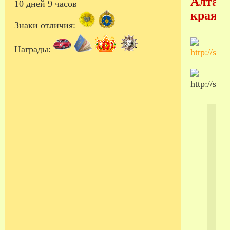
Алтайс
10 дней 9 часов
края)
Знаки отличия:
Награды: