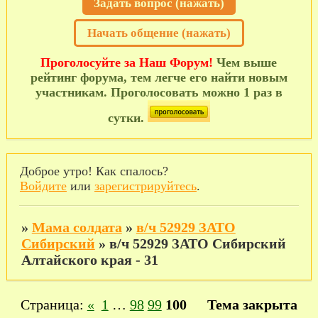
Задать вопрос (нажать)
Начать общение (нажать)
Проголосуйте за Наш Форум!
Чем выше
рейтинг форума, тем легче его найти новым
участникам. Проголосовать можно 1 раз в
сутки.
Доброе утро! Как спалось?
Войдите
или
зарегистрируйтесь
.
»
Мама солдата
»
в/ч 52929 ЗАТО
Сибирский
»
в/ч 52929 ЗАТО Сибирский
Алтайского края - 31
Страница:
«
1
…
98
99
100
Тема закрыта