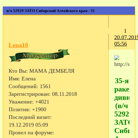
в/ч 52929 ЗАТО Сибирский Алтайского края - 31
1
20.07.201
05:56
Lena18
Кто Вы:
МАМА ДЕМБЕЛЯ
Имя:
Елена
35-я
Сообщений:
1561
ракетн
Зарегистрирован
: 08.11.2018
дивиз
Уважение:
+4021
(в/ч
Позитив:
+1900
52929,
Последний визит:
ЗАТО
19.12.2019 05:09
Сибир
Провел на форуме: