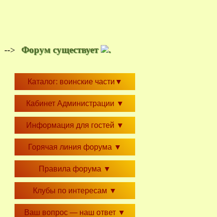
Форум существует
.
-->
Каталог: воинские части
▼
Кабинет Администрации
▼
Информация для гостей
▼
Горячая линия форума
▼
Правила форума
▼
Клубы по интересам
▼
Ваш вопрос — наш ответ
▼