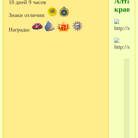
Алтайс
10 дней 9 часов
края)
Знаки отличия:
Награды: