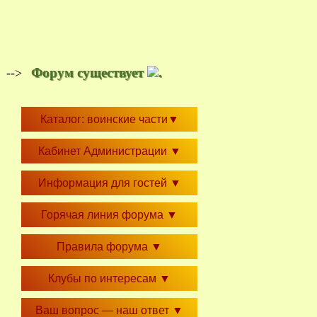
Форум существует
.
-->
Каталог: воинские части
▼
Кабинет Администрации
▼
Информация для гостей
▼
Горячая линия форума
▼
Правила форума
▼
Клубы по интересам
▼
Ваш вопрос — наш ответ
▼