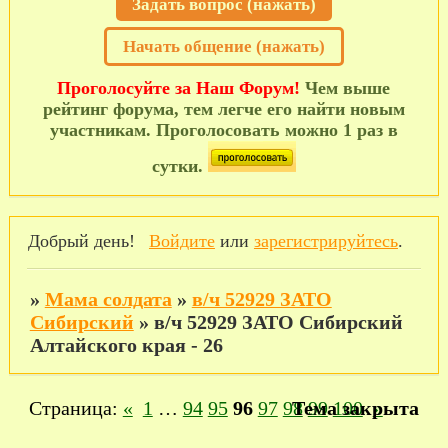
Задать вопрос (нажать)
Начать общение (нажать)
Проголосуйте за Наш Форум!
Чем выше
рейтинг форума, тем легче его найти новым
участникам. Проголосовать можно 1 раз в
сутки.
Добрый день!
Войдите
или
зарегистрируйтесь
.
»
Мама солдата
»
в/ч 52929 ЗАТО
Сибирский
»
в/ч 52929 ЗАТО Сибирский
Алтайского края - 26
Страница:
«
1
…
94
95
96
97
98
Тема закрыта
99
100
»