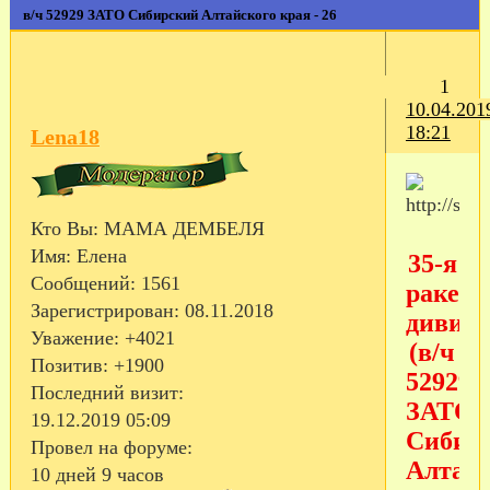
в/ч 52929 ЗАТО Сибирский Алтайского края - 26
1
10.04.201
18:21
Lena18
Кто Вы:
МАМА ДЕМБЕЛЯ
Имя:
Елена
35-я
Сообщений:
1561
ракетн
Зарегистрирован
: 08.11.2018
дивиз
Уважение:
+4021
(в/ч
Позитив:
+1900
52929,
Последний визит:
ЗАТО
19.12.2019 05:09
Сибир
Провел на форуме:
Алтайс
10 дней 9 часов