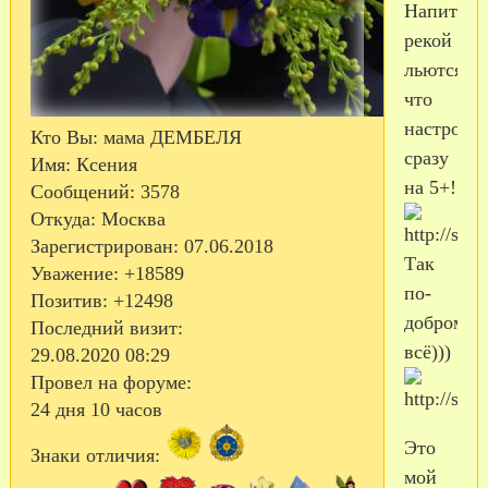
Напитки
рекой
льются,
что
настроен
Кто Вы:
мама ДЕМБЕЛЯ
сразу
Имя:
Ксения
на 5+!
Сообщений:
3578
Откуда:
Москва
Зарегистрирован
: 07.06.2018
Так
Уважение:
+18589
по-
Позитив:
+12498
доброму
Последний визит:
всё)))
29.08.2020 08:29
Провел на форуме:
24 дня 10 часов
Это
Знаки отличия:
мой