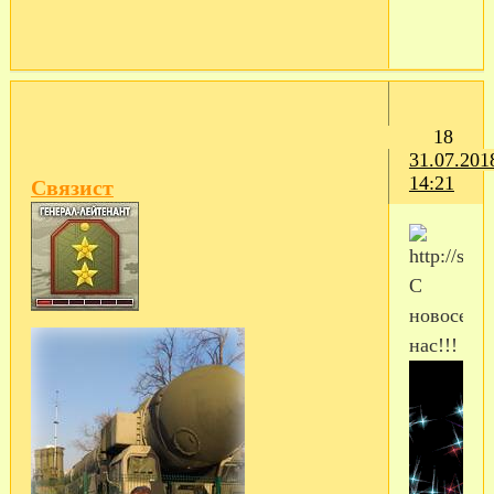
18
31.07.201
14:21
Связист
С
новосель
нас!!!