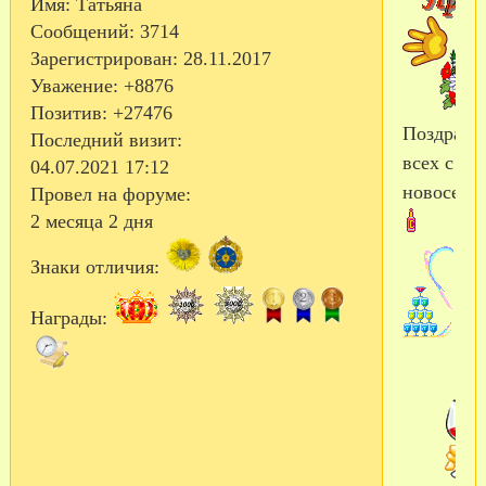
Имя:
Татьяна
Сообщений:
3714
Зарегистрирован
: 28.11.2017
Уважение:
+8876
Позитив:
+27476
Поздравл
Последний визит:
всех с
04.07.2021 17:12
новоселье
Провел на форуме:
2 месяца 2 дня
Знаки отличия:
Награды: