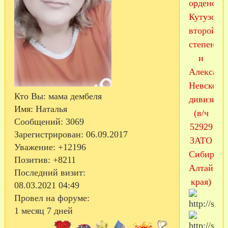
орденов
Кутузова
второй
степени
и
Александ
Невского
Кто Вы:
мама дембеля
дивизия
Имя:
Наталья
(в/ч
Сообщений:
3069
52929
Зарегистрирован
: 06.09.2017
ЗАТО
Уважение:
+12196
Сибирск
Позитив:
+8211
Алтайско
Последний визит:
края)
08.03.2021 04:49
Провел на форуме:
1 месяц 7 дней