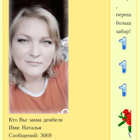
,
перешаги
большой
забор!
Кто Вы:
мама дембеля
Имя:
Наталья
Сообщений:
3069