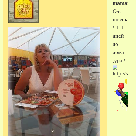
mama99
Оля ,
поздравл
! 111
дней
до
дома
,ура !