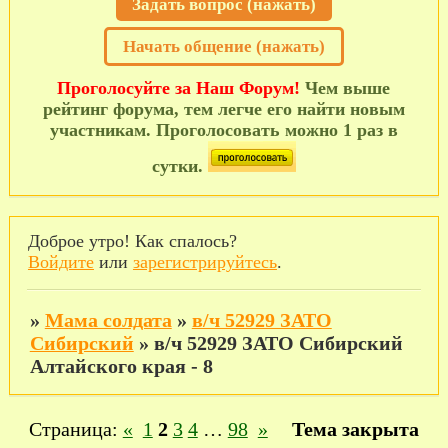
Задать вопрос (нажать)
Начать общение (нажать)
Проголосуйте за Наш Форум!
Чем выше
рейтинг форума, тем легче его найти новым
участникам. Проголосовать можно 1 раз в
сутки.
Доброе утро! Как спалось?
Войдите
или
зарегистрируйтесь
.
»
Мама солдата
»
в/ч 52929 ЗАТО
Сибирский
»
в/ч 52929 ЗАТО Сибирский
Алтайского края - 8
Страница:
«
1
2
3
4
…
98
»
Тема закрыта