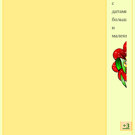
с
датами,
большим
и
маленьки
+3