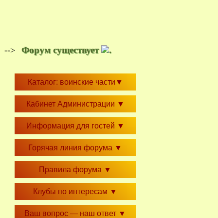
Форум существует
.
-->
Каталог: воинские части
▼
Кабинет Администрации
▼
Информация для гостей
▼
Горячая линия форума
▼
Правила форума
▼
Клубы по интересам
▼
Ваш вопрос — наш ответ
▼