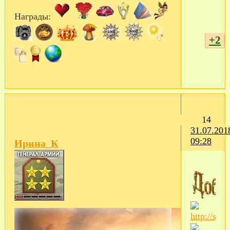
Награды:
+2
14
31.07.201
09:28
Ирина_К