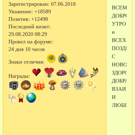
Зарегистрирован
: 07.06.2018
ВСЕМ
Уважение:
+18589
ДОБРОЕ
Позитив:
+12498
УТРО!!!
Последний визит:
и
29.08.2020 08:29
ВСЕХ
Провел на форуме:
ПОЗДРА
24 дня 10 часов
С
Знаки отличия:
НОВОСЕ
ЗДОРОВЬ
Награды:
ДОБРА,
ВЗАИМ
И
ЛЮБВИ))