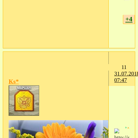
+4
11
31.07.201
07:47
Кs*