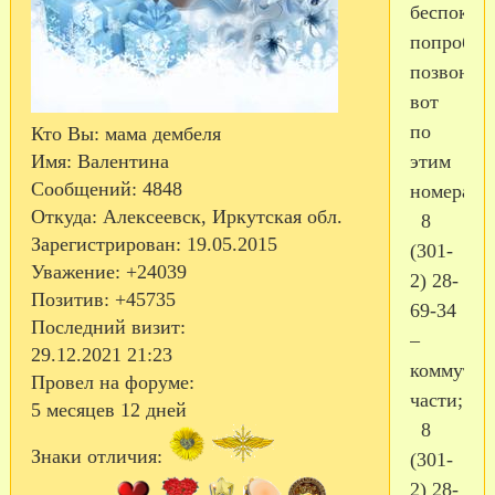
беспокоит
попробуй
позвонит
вот
по
Кто Вы:
мама дембеля
этим
Имя:
Валентина
Сообщений:
4848
номерам:
Откуда:
Алексеевск, Иркутская обл.
8
Зарегистрирован
: 19.05.2015
(301-
Уважение:
+24039
2) 28-
Позитив:
+45735
69-34
Последний визит:
–
29.12.2021 21:23
коммутат
Провел на форуме:
части;
5 месяцев 12 дней
8
Знаки отличия:
(301-
2) 28-