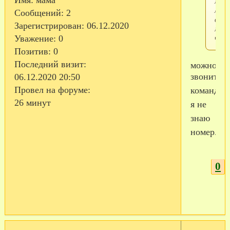
мой
леж
Сообщений:
2
в
Зарегистрирован
: 06.12.2020
мед.
част
Уважение:
0
Позитив:
0
Последний визит:
можно
звонить
06.12.2020 20:50
Провел на форуме:
командир
26 минут
я не
знаю
номер..
0