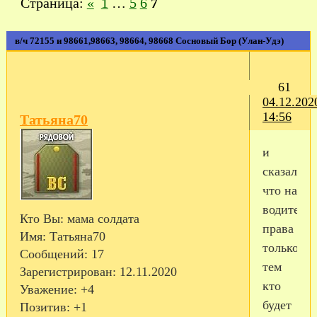
Страница:
«
1
…
5
6
7
в/ч 72155 и 98661,98663, 98664, 98668 Сосновый Бор (Улан-Удэ)
61
04.12.202
14:56
Татьяна70
и
сказал
что на
водитель
Кто Вы:
мама солдата
права
Имя:
Татьяна70
только
Сообщений:
17
тем
Зарегистрирован
: 12.11.2020
кто
Уважение:
+4
будет
Позитив:
+1