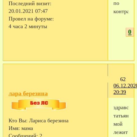
по
Последний визит:
20.01.2021 07:47
контракт
Провел на форуме:
4 часа 2 минуты
0
62
06.12.202
20:39
лара березина
здравству
татьяна.
Кто Вы:
Лариса березина
мой
Имя:
мама
лежит
Сообщений:
2