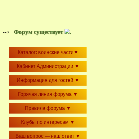
Форум существует
.
-->
Каталог: воинские части
▼
Кабинет Администрации
▼
Информация для гостей
▼
Горячая линия форума
▼
Правила форума
▼
Клубы по интересам
▼
Ваш вопрос — наш ответ
▼