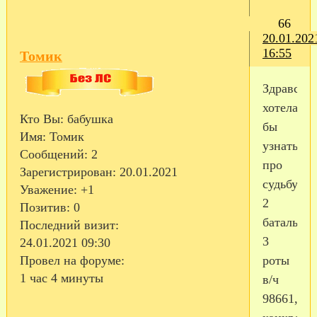
66
20.01.202
16:55
Томик
Здравству
хотела
Кто Вы:
бабушка
бы
Имя:
Томик
узнать
Сообщений:
2
про
Зарегистрирован
: 20.01.2021
судьбу
Уважение:
+1
2
Позитив:
0
батальона
Последний визит:
3
24.01.2021 09:30
роты
Провел на форуме:
1 час 4 минуты
в/ч
98661,