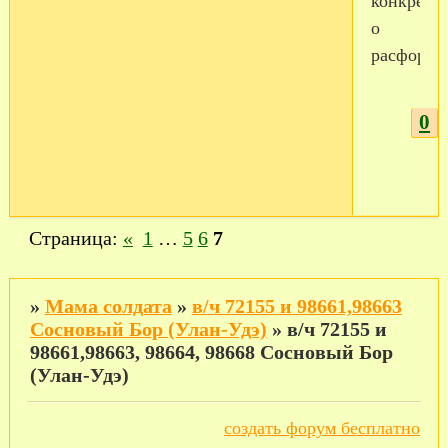
конкретн
о
расформи
0
Страница:
«
1
…
5
6
7
»
Мама солдата
»
в/ч 72155 и 98661,98663
Сосновый Бор (Улан-Удэ)
»
в/ч 72155 и
98661,98663, 98664, 98668 Сосновый Бор
(Улан-Удэ)
создать форум бесплатно