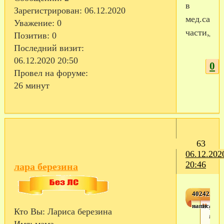
в
Зарегистрирован
: 06.12.2020
мед.сан
Уважение:
0
части,дав
Позитив:
0
Последний визит:
06.12.2020 20:50
0
Провел на форуме:
26 минут
63
06.12.202
20:46
лара березина
4024226,3
написал(а)
здра
Кто Вы:
Лариса березина
тать
Имя:
мама