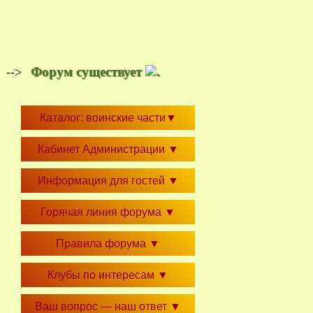
Форум существует
.
-->
Каталог: воинские части
▼
Кабинет Администрации
▼
Информация для гостей
▼
Горячая линия форума
▼
Правила форума
▼
Клубы по интересам
▼
Ваш вопрос — наш ответ
▼