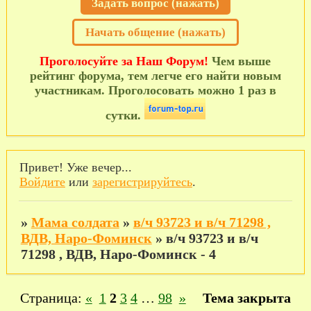
Задать вопрос (нажать)
Начать общение (нажать)
Проголосуйте за Наш Форум!
Чем выше
рейтинг форума, тем легче его найти новым
участникам. Проголосовать можно 1 раз в
сутки.
Привет! Уже вечер...
Войдите
или
зарегистрируйтесь
.
»
Мама солдата
»
в/ч 93723 и в/ч 71298 ,
ВДВ, Наро-Фоминск
»
в/ч 93723 и в/ч
71298 , ВДВ, Наро-Фоминск - 4
Страница:
«
1
2
3
4
…
98
»
Тема закрыта