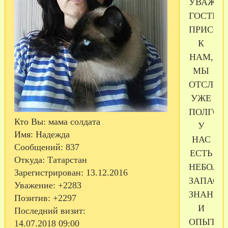
УВАЖА
ГОСТИ!!!
ПРИСОЕ
К
НАМ,
МЫ
ОТСЛУЖ
УЖЕ
ПОЛГОД
Кто Вы:
мама солдата
У
Имя:
Надежда
НАС
Сообщений:
837
ЕСТЬ
Откуда:
Татарстан
НЕБОЛЬ
Зарегистрирован
: 13.12.2016
ЗАПАС
Уважение:
+2283
ЗНАНИЙ
Позитив:
+2297
И
Последний визит:
ОПЫТ,
14.07.2018 09:00