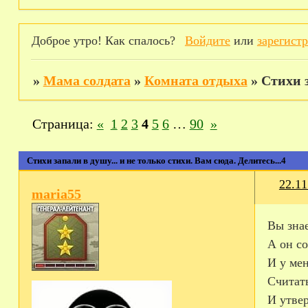
Доброе утро! Как спалось?
Войдите
или
зарегист
»
Мама солдата
»
Комната отдыха
»
Стихи з
Страница:
«
1
2
3
4
5
6
…
90
»
Стихи запали в душу... и не только стихи. Вам сюда. Делитесь...4
22.11
maria55
Вы зна
А он со
И у ме
Считать
И утвер