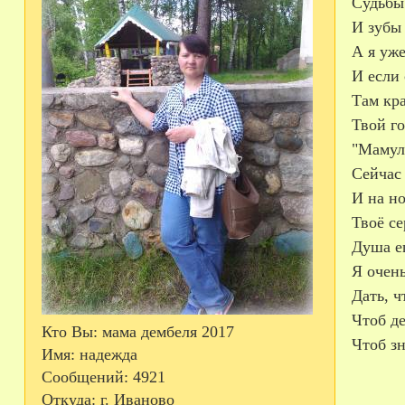
Судьбы
И зубы 
А я уже
И если 
Там кра
Твой го
"Мамуль
Сейчас 
И на но
Твоё се
Душа е
Я очень
Дать, ч
Чтоб де
Кто Вы:
мама дембеля 2017
Чтоб зн
Имя:
надежда
Сообщений:
4921
Откуда:
г. Иваново