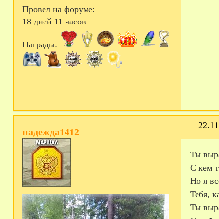
Провел на форуме:
18 дней 11 часов
Награды:
22.11
надежда1412
Ты выра
С кем 
Но я вс
Тебя, к
Ты выр