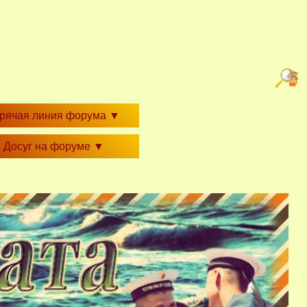
орячая линия форума
▼
Досуг на форуме
▼