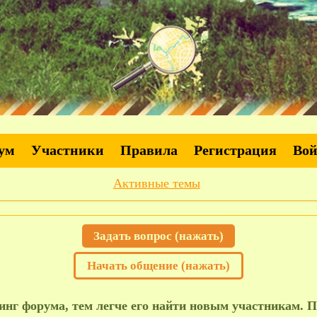
ум
Участники
Правила
Регистрация
Во
Активные темы
Задать вопрос (нажать)
Начать общение (нажать)
нг форума, тем легче его найти новым участникам. П