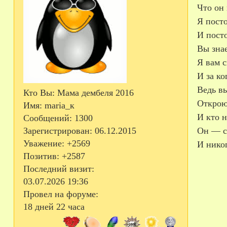
Что он 
Я посто
И посто
Вы знае
Я вам с
И за ко
Ведь вы
Кто Вы:
Мама дембеля 2016
Открою
Имя:
maria_к
И кто н
Сообщений:
1300
Он — с
Зарегистрирован
: 06.12.2015
Уважение:
+2569
И никог
Позитив:
+2587
Последний визит:
03.07.2026 19:36
Провел на форуме:
18 дней 22 часа