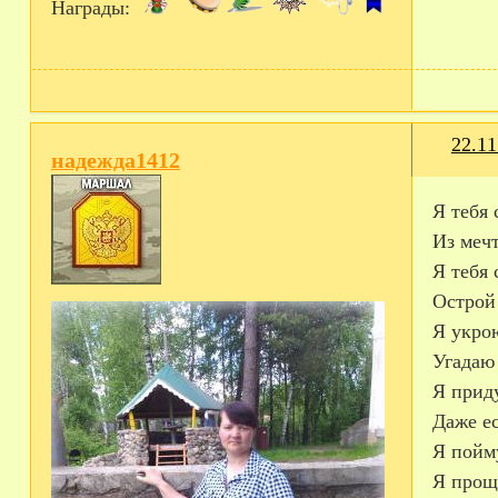
Награды:
22.11
надежда1412
Я тебя 
Из меч
Я тебя 
Острой
Я укро
Угадаю 
Я приду
Даже ес
Я пойм
Я прощу