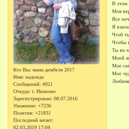
В этом
Моя вер
Все печ
Я взяла
Чтоб ты
Чтобы в
Ты во м
Моей ж
Мое сам
Кто Вы:
мама дембеля 2017
Мое чу
Имя:
надежда
Любимы
Сообщений:
4921
Откуда:
г. Иваново
Зарегистрирован
: 08.07.2016
Уважение:
+7236
Позитив:
+21831
Последний визит:
02.03.2019 17:04