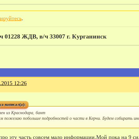
рируйтесь
.
/ч 01228 ЖДВ, в/ч 33007 г. Курганинск
.2015 12:26
a написал(а):
лен из Краснодара, бант
ам пожелаю побольше подробностей о части в Керчи. Будем собирать и