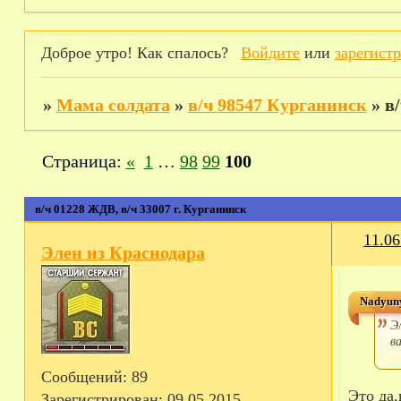
Доброе утро! Как спалось?
Войдите
или
зарегист
»
Мама солдата
»
в/ч 98547 Курганинск
»
в
Страница:
«
1
…
98
99
100
в/ч 01228 ЖДВ, в/ч 33007 г. Курганинск
11.06
Элен из Краснодара
Nadyuny
Э
в
Сообщений:
89
Это да,про эту часть совсем мало информации.Мой пока на 9 сидел,я то Сев Осетию искала,то Ингушетию,а попал
Зарегистрирован
: 09.05.2015