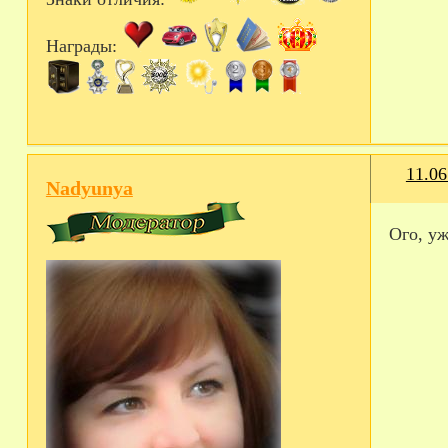
Награды:
11.06
Nadyunya
Ого, уж