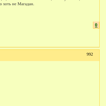
 хоть не Магадан.
0
992