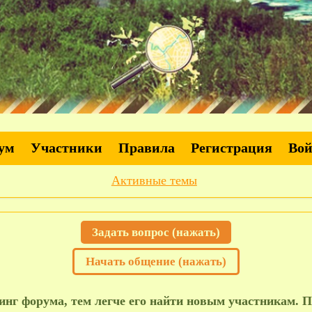
ум
Участники
Правила
Регистрация
Во
Активные темы
Задать вопрос (нажать)
Начать общение (нажать)
нг форума, тем легче его найти новым участникам. П