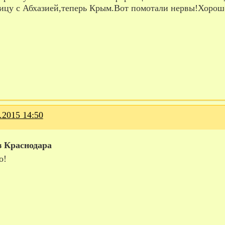
ницу с Абхазией,теперь Крым.Вот помотали нервы!Хорошо
.2015 14:50
з Краснодара
о!