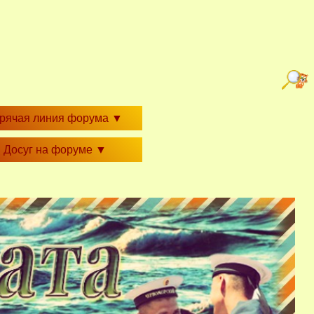
орячая линия форума
▼
Досуг на форуме
▼