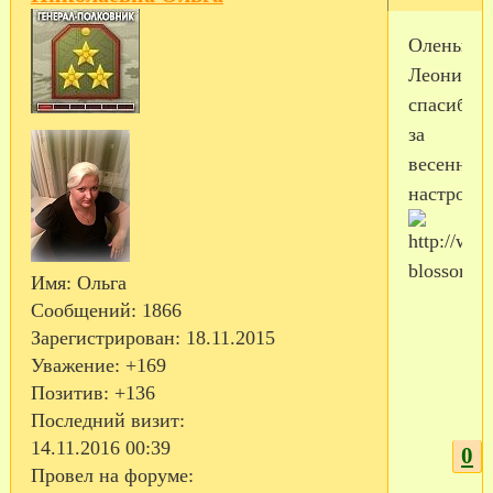
Оленька
Леонидов
спасибо
за
весеннее
настроени
Имя:
Ольга
Сообщений:
1866
Зарегистрирован
: 18.11.2015
Уважение:
+169
Позитив:
+136
Последний визит:
14.11.2016 00:39
0
Провел на форуме: