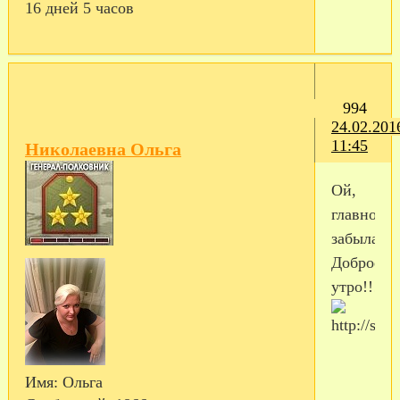
16 дней 5 часов
994
24.02.201
11:45
Николаевна Ольга
Ой,
главное
забыла!
Доброе
утро!!!
Имя:
Ольга