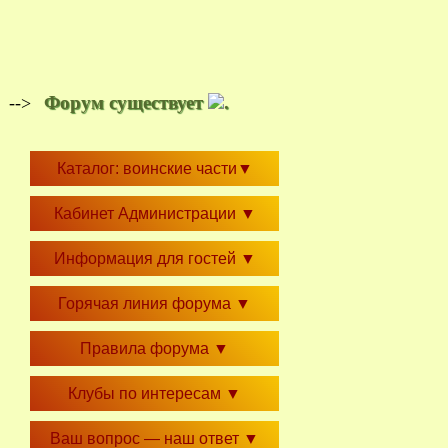
Форум существует
.
-->
Каталог: воинские части
▼
Кабинет Администрации
▼
Информация для гостей
▼
Горячая линия форума
▼
Правила форума
▼
Клубы по интересам
▼
Ваш вопрос — наш ответ
▼