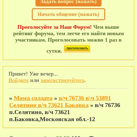
Задать вопрос (нажать)
Начать общение (нажать)
Проголосуйте за Наш Форум!
Чем выше
рейтинг форума, тем легче его найти новым
участникам. Проголосовать можно 1 раз в
сутки.
Привет! Уже вечер...
Войдите
или
зарегистрируйтесь
.
»
Мама солдата
»
в/ч 76736 в\ч 53891
Селятино в/ч 73621 Баковка
»
в/ч 76736
п.Селятино, в/ч 73621
п.Баковка,Московская обл.-12