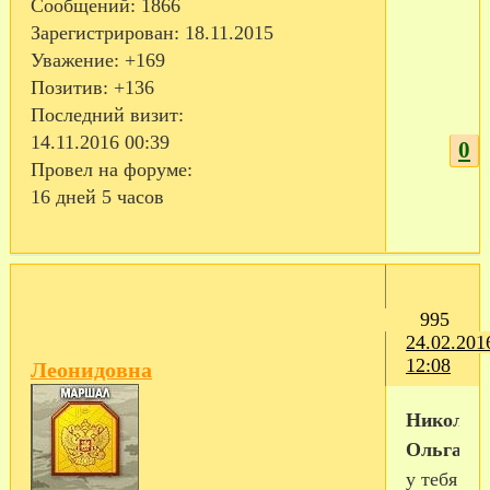
Сообщений:
1866
Зарегистрирован
: 18.11.2015
Уважение:
+169
Позитив:
+136
Последний визит:
14.11.2016 00:39
0
Провел на форуме:
16 дней 5 часов
995
24.02.201
12:08
Леонидовна
Николае
Ольга
,Ол
у тебя