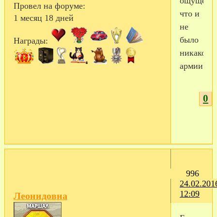
ощущени
Провел на форуме:
что и
1 месяц 18 дней
не
было
Награды:
никакой
армии....
0
996
24.02.201
12:09
Леонидовна