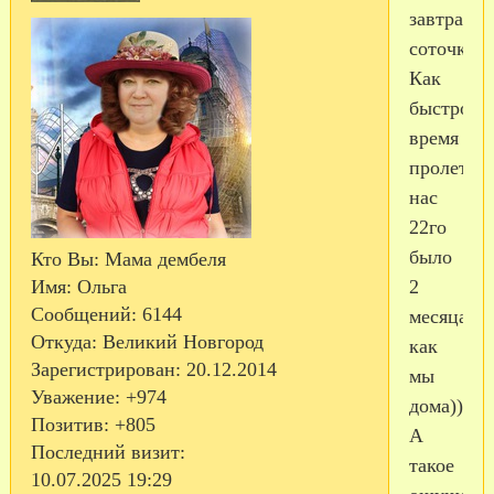
завтра
соточка!
Как
быстро
время
пролетело
нас
22го
было
Кто Вы:
Мама дембеля
2
Имя:
Ольга
Сообщений:
6144
месяца
Откуда:
Великий Новгород
как
Зарегистрирован
: 20.12.2014
мы
Уважение:
+974
дома)))
Позитив:
+805
А
Последний визит:
такое
10.07.2025 19:29