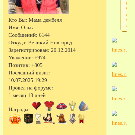
и
Сел
Мос
обл 
Кто Вы:
Мама дембеля
11
Имя:
Ольга
Сообщений:
6144
Откуда:
Великий Новгород
Зарегистрирован
: 20.12.2014
Уважение:
+974
Позитив:
+805
Последний визит:
10.07.2025 19:29
Провел на форуме:
1 месяц 18 дней
Награды: