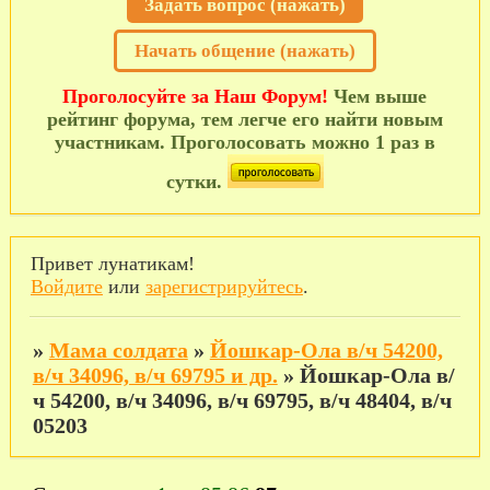
Задать вопрос (нажать)
Начать общение (нажать)
Проголосуйте за Наш Форум!
Чем выше
рейтинг форума, тем легче его найти новым
участникам. Проголосовать можно 1 раз в
сутки.
Привет лунатикам!
Войдите
или
зарегистрируйтесь
.
»
Мама солдата
»
Йошкар-Ола в/ч 54200,
в/ч 34096, в/ч 69795 и др.
»
Йошкар-Ола в/
ч 54200, в/ч 34096, в/ч 69795, в/ч 48404, в/ч
05203