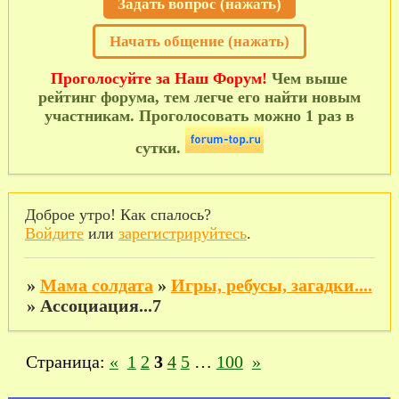
Задать вопрос (нажать)
Начать общение (нажать)
Проголосуйте за Наш Форум!
Чем выше
рейтинг форума, тем легче его найти новым
участникам. Проголосовать можно 1 раз в
сутки.
Доброе утро! Как спалось?
Войдите
или
зарегистрируйтесь
.
»
Мама солдата
»
Игры, ребусы, загадки....
»
Ассоциация...7
Страница:
«
1
2
3
4
5
…
100
»