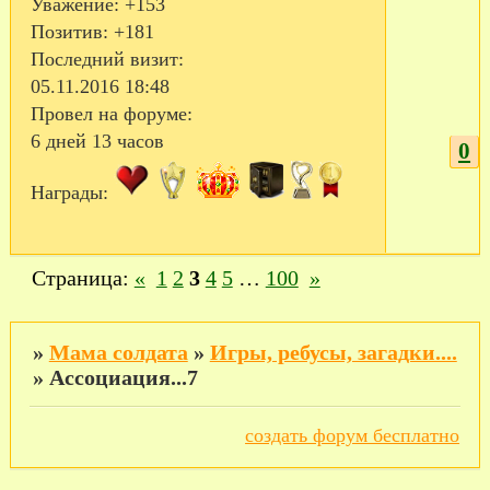
Уважение:
+153
Позитив:
+181
Последний визит:
05.11.2016 18:48
Провел на форуме:
6 дней 13 часов
0
Награды:
Страница:
«
1
2
3
4
5
…
100
»
»
Мама солдата
»
Игры, ребусы, загадки....
»
Ассоциация...7
создать форум бесплатно