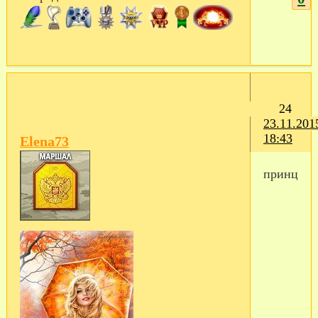
24
23.11.201
18:43
Elena73
принцесс