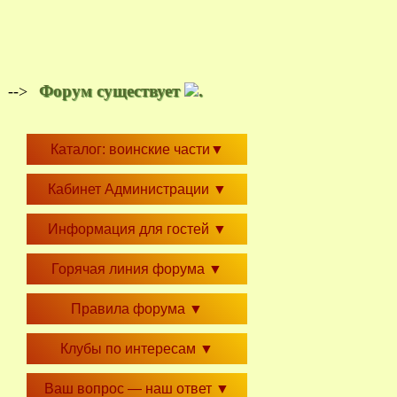
Форум существует
.
-->
Каталог: воинские части
▼
Кабинет Администрации
▼
Информация для гостей
▼
Горячая линия форума
▼
Правила форума
▼
Клубы по интересам
▼
Ваш вопрос — наш ответ
▼