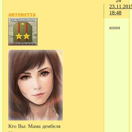
26
23.11.201
18:48
антонетта
кони
Кто Вы:
Мама дембеля