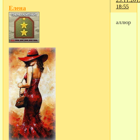
23.11.201
18:55
Eлена
аллюр