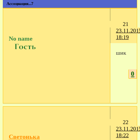
Ассоциация...7
21
23.11.201
18:19
No name
шик
0
22
23.11.201
18:22
Светонька