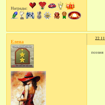
Награды:
22.11
Eлена
поэзия