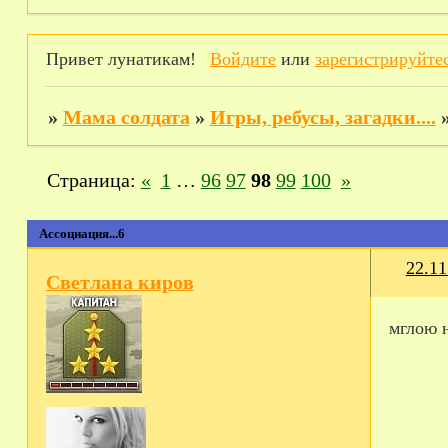
Привет лунатикам!
Войдите
или
зарегистрируйте
»
Мама солдата
»
Игры, ребусы, загадки....
Страница:
«
1
…
96
97
98
99
100
»
Ассоциация...6
22.11
Светлана киров
мглою 