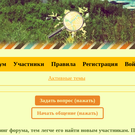
ум
Участники
Правила
Регистрация
Во
Активные темы
Задать вопрос (нажать)
Начать общение (нажать)
нг форума, тем легче его найти новым участникам. П