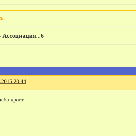
сь
.
»
Ассоциация...6
.2015 20:44
небо кроет