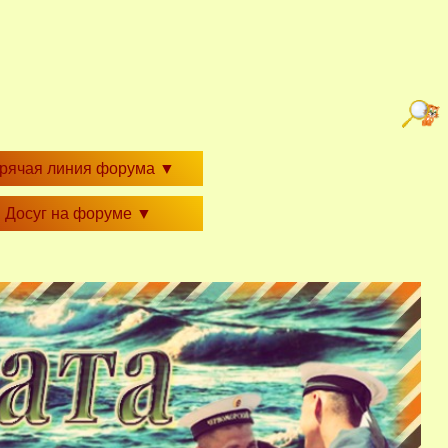
орячая линия форума
▼
Досуг на форуме
▼