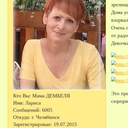
зрелище
Дома ус
взорвал
Очень п
от радо
Девочки
Это пре
Кто Вы:
Мама ДЕМБЕЛЯ
сюрприз
Имя:
Лариса
Сообщений:
6005
Откуда:
г. Челябинск
Зарегистрирован
: 19.07.2015