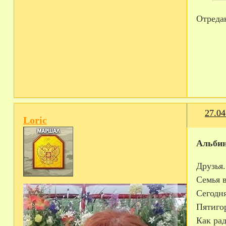
Отред
27.04
Loric
Альбин
Друзья.
Семья в
Сегодня
Пятигор
Как рад