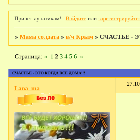
Привет лунатикам!
Войдите
или
зарегистрируйте
»
Мама солдата
»
в/ч Крым
»
СЧАСТЬЕ - Э
Страница:
«
1
2
3
4
5
6
»
СЧАСТЬЕ - ЭТО КОГДА ВСЕ ДОМА!!!
27.10
Lana_ma