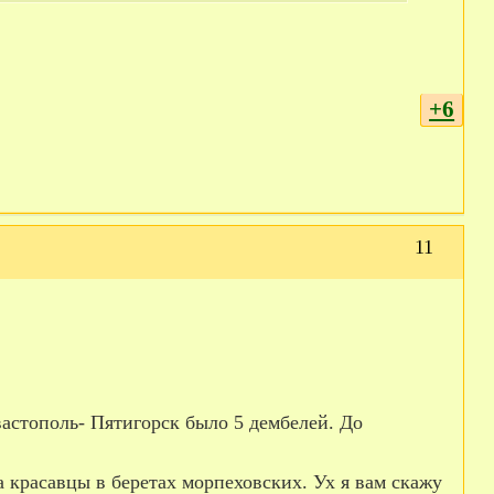
+6
11
вастополь- Пятигорск было 5 дембелей. До
а красавцы в беретах морпеховских. Ух я вам скажу