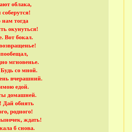
ают облака,
 соберутся!
 нам тогда
сть окунуться!
. Вот бокал.
 возвращенье!
 пообещал,
дно мгновенье.
 Будь со мной.
день вчерашний.
имою едой.
ты домашней.
! Дай обнять
го, родного!
сыночек, ждать!
жала б снова.