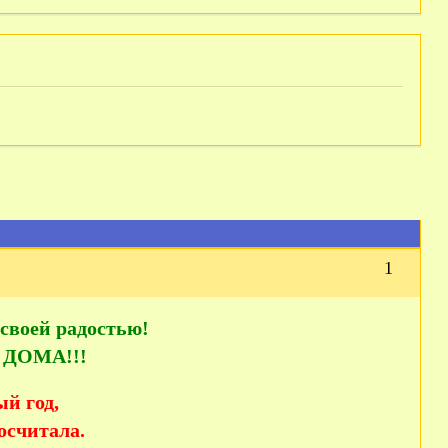
1
своей радостью!
ДОМА!!!
ый год,
осчитала.