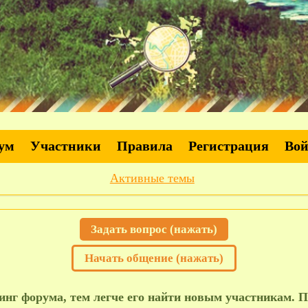
ум
Участники
Правила
Регистрация
Во
Активные темы
Задать вопрос (нажать)
Начать общение (нажать)
нг форума, тем легче его найти новым участникам. П