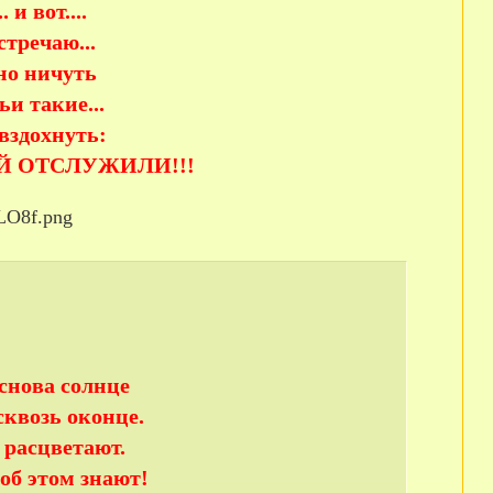
 и вот....
стречаю...
дно ничуть
и такие...
 вздохнуть:
ОЙ ОТСЛУЖИЛИ!!!
снова солнце
сквозь оконце.
 расцветают.
об этом знают!