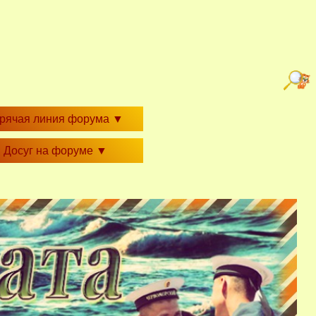
орячая линия форума
▼
Досуг на форуме
▼