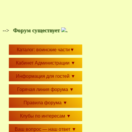
Форум существует
.
-->
Каталог: воинские части
▼
Кабинет Администрации
▼
Информация для гостей
▼
Горячая линия форума
▼
Правила форума
▼
Клубы по интересам
▼
Ваш вопрос — наш ответ
▼