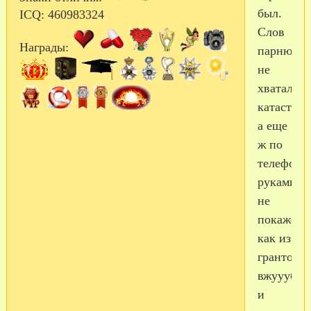
был.
ICQ:
460983324
Слов
Награды:
парню
не
хватало
катастро
а еще
ж по
телефону,
руками
не
покажешь
как из
грантоме
вжууубах
и