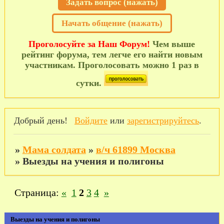
Задать вопрос (нажать)
Начать общение (нажать)
Проголосуйте за Наш Форум!
Чем выше
рейтинг форума, тем легче его найти новым
участникам. Проголосовать можно 1 раз в
сутки.
Добрый день!
Войдите
или
зарегистрируйтесь
.
»
Мама солдата
»
в/ч 61899 Москва
»
Выезды на учения и полигоны
Страница:
«
1
2
3
4
»
Выезды на учения и полигоны