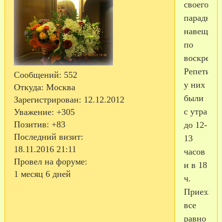
своего
парадник
навещали
по
воскресен
Репетици
Сообщений:
552
у них
Откуда:
Москва
были
Зарегистрирован
: 12.12.2012
с утра
Уважение:
+305
Позитив:
+83
до 12-
Последний визит:
13
18.11.2016 21:11
часов
Провел на форуме:
и в 18
1 месяц 6 дней
ч.
Приезжал
все
равно