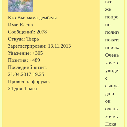
все
же
попробуе
Кто Вы:
мама дембеля
по
Имя:
Елена
Сообщений:
2078
полигону
Откуда:
Тверь
покататьс
Зарегистрирован
: 13.11.2013
поискать!
Уважение:
+305
Очень
Позитив:
+489
хочется
Последний визит:
увидеться
21.04.2017 19:25
с
Провел на форуме:
сынулей,
24 дня 4 часа
да и
он
очень
хочет.
Пока