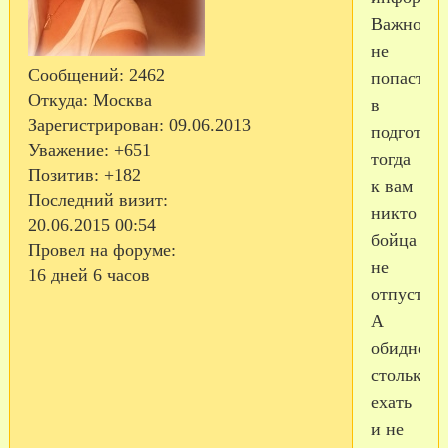
Важно
не
Сообщений:
2462
попасть
Откуда:
Москва
в
Зарегистрирован
: 09.06.2013
подготовк
Уважение:
+651
тогда
Позитив:
+182
к вам
Последний визит:
никто
20.06.2015 00:54
бойца
Провел на форуме:
не
16 дней 6 часов
отпустит.
А
обидно
столько
ехать
и не