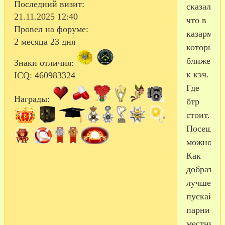
Последний визит:
сказали,
21.11.2025 12:40
что в
Провел на форуме:
казармах,
2 месяца 23 дня
которые
ближе
Знаки отличия:
к кэч.
ICQ:
460983324
Где
Награды:
бтр
стоит.
Посещать
можно.
Как
добраться
лучше
пускай
парни
местных