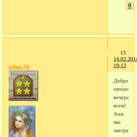
0
13
14.03.201
19:13
selen.70
Доброго
пятнично
вечера
всем!
Аня,
мы
завтра