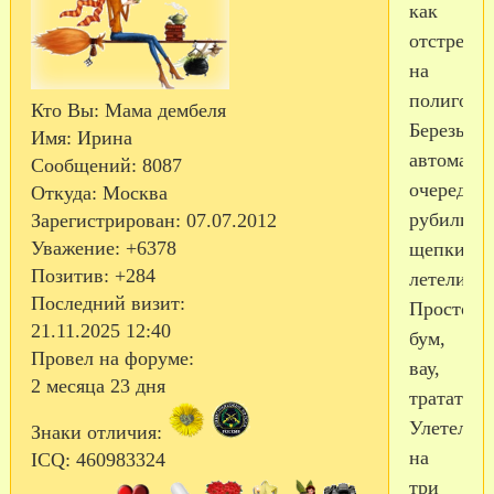
как
отстрелял
на
полигоне.
Кто Вы:
Мама дембеля
Березы
Имя:
Ирина
автоматн
Сообщений:
8087
очередям
Откуда:
Москва
рубили,
Зарегистрирован
: 07.07.2012
Уважение:
+6378
щепки
Позитив:
+284
летели.
Последний визит:
Просто,
21.11.2025 12:40
бум,
Провел на форуме:
вау,
2 месяца 23 дня
тратататат
Улетела
Знаки отличия:
на
ICQ:
460983324
три