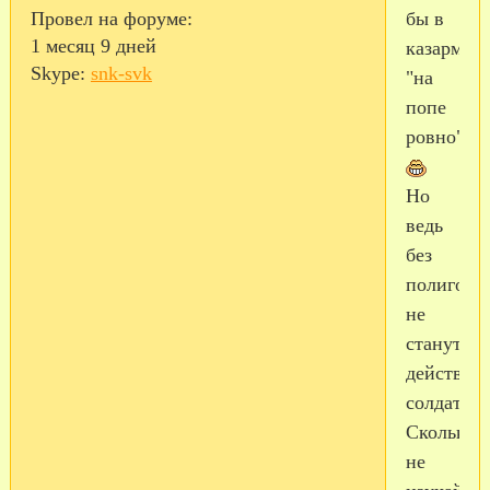
бы в
Провел на форуме:
1 месяц 9 дней
казармах
Skype:
snk-svk
"на
попе
ровно"
Но
ведь
без
полигона
не
станут
действит
солдатами
Сколько
не