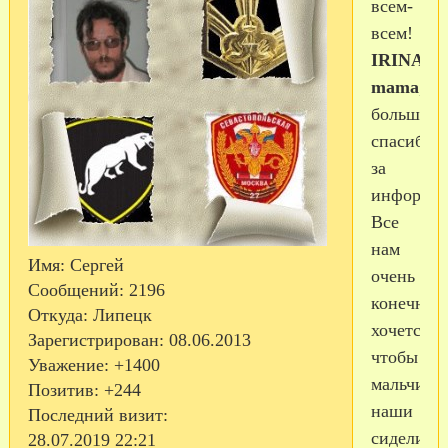
всем-
всем!
IRINA
mama
,
большое
спасибо
за
информа
Все
нам
Имя:
Сергей
очень
Сообщений:
2196
конечно
Откуда:
Липецк
хочется,
Зарегистрирован
: 08.06.2013
чтобы
Уважение:
+1400
мальчиш
Позитив:
+244
наши
Последний визит:
сидели
28.07.2019 22:21