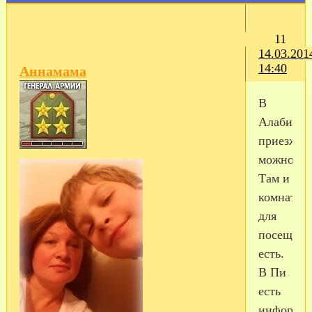
11
14.03.201
14:40
Аннамама
В
Алабино
приезжат
можно.
Там и
комната
для
посещен
есть.
В Пи
есть
информац