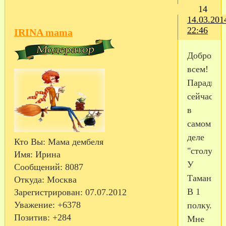
14
14.03.201
22:46
IRINA mama
Доброго,
всем!
Парадник
сейчас,
в
самом
деле
Кто Вы:
Мама дембеля
"столуютс
Имя:
Ирина
У
Сообщений:
8087
Таманцев
Откуда:
Москва
В 1
Зарегистрирован
: 07.07.2012
Уважение:
+6378
полку.
Позитив:
+284
Мне