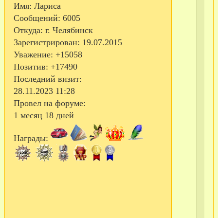
Имя:
Лариса
вы
Сообщений:
6005
но
Откуда:
г. Челябинск
де
Зарегистрирован
: 19.07.2015
сор
Уважение:
+15058
ми
Позитив:
+17490
(до
Последний визит:
40
28.11.2023 11:28
см)
Провел на форуме:
ко
1 месяц 18 дней
«С
Награды:
кот
ма
по
на
тр
вы