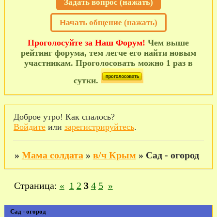
Задать вопрос (нажать)
Начать общение (нажать)
Проголосуйте за Наш Форум!
Чем выше
рейтинг форума, тем легче его найти новым
участникам. Проголосовать можно 1 раз в
сутки.
Доброе утро! Как спалось?
Войдите
или
зарегистрируйтесь
.
»
Мама солдата
»
в/ч Крым
»
Сад - огород
Страница:
«
1
2
3
4
5
»
Сад - огород