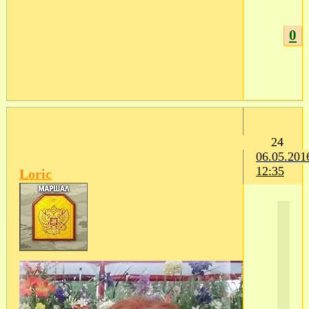
0
24
06.05.201
12:35
Loric