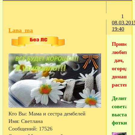
1
08.03.201
19:40
Lana_ma
Приветст
любител
дач,
огородов,
домашни
растений
Делитесь
советами
Кто Вы:
Мама и сестра дембелей
выставл
Имя:
Светлана
фотки
Сообщений:
17526