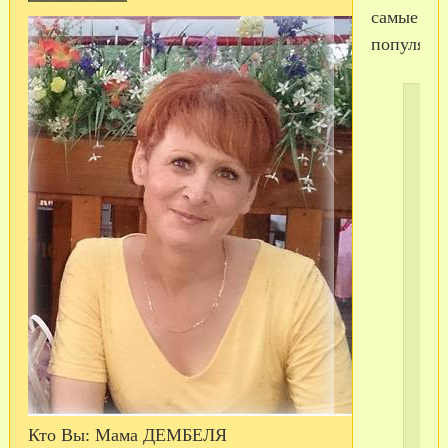
самые
популярн
Ко
на
дет
ко
«д
но
из
её
леп
Кто Вы:
Мама ДЕМБЕЛЯ
Се