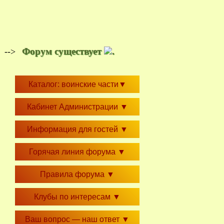
Форум существует
.
-->
Каталог: воинские части
▼
Кабинет Администрации
▼
Информация для гостей
▼
Горячая линия форума
▼
Правила форума
▼
Клубы по интересам
▼
Ваш вопрос — наш ответ
▼