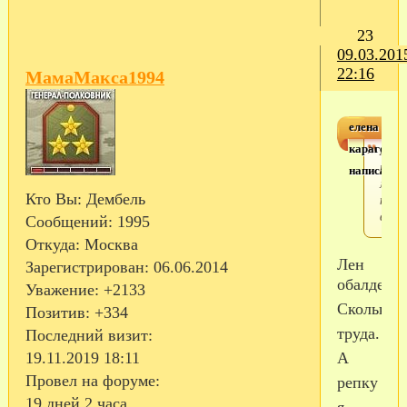
23
09.03.201
22:16
МамаМакса1994
елена
карагодин
А эт
репк
написал(а)
моя
Кто Вы:
Дембель
так
выро
Сообщений:
1995
Откуда:
Москва
Лен
Зарегистрирован
: 06.06.2014
обалдеть.
Уважение:
+2133
Сколько
Позитив:
+334
труда.
Последний визит:
А
19.11.2019 18:11
Провел на форуме:
репку
19 дней 2 часа
я