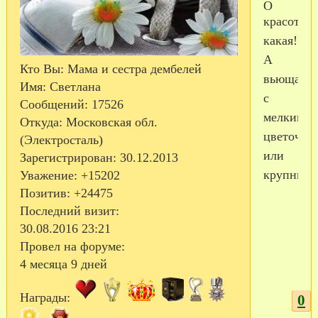
О
красота
какая!
А
Кто Вы:
Мама и сестра дембелей
вьющаяся
Имя:
Светлана
с
Сообщений:
17526
мелкими
Откуда:
Московская обл.
цветочка
(Электросталь)
или
Зарегистрирован
: 30.12.2013
крупным
Уважение:
+15202
Позитив:
+24475
Последний визит:
30.08.2016 23:21
Провел на форуме:
4 месяца 9 дней
Награды:
0