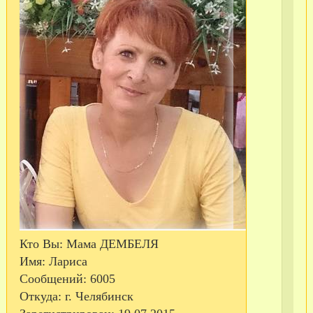
В
ма
од
из
пе
кр
Кто Вы:
Мама ДЕМБЕЛЯ
пр
Имя:
Лариса
—
Сообщений:
6005
Ег
Откуда:
г. Челябинск
6