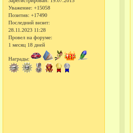
Зарегистрирован
: 19.07.2015
мая
Уважение:
+15058
С
Позитив:
+17490
Последний визит:
это
28.11.2023 11:28
дн
Провел на форуме:
ка
1 месяц 18 дней
бы
пр
Награды:
теп
вес
Бы
та
год
ког
в
Ег
уж