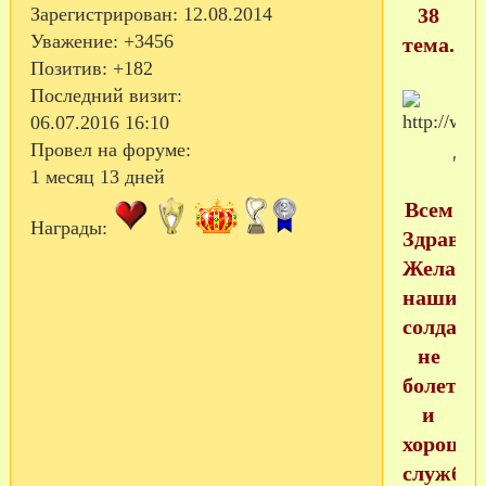
38
Зарегистрирован
: 12.08.2014
Уважение:
+3456
тема.
Позитив:
+182
Последний визит:
06.07.2016 16:10
Провел на форуме:
1 месяц 13 дней
Всем
Награды:
Здравств
Желаем
нашим
солдати
не
болеть
и
хороше
службы!