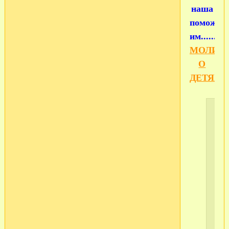
наша
поможет
им.......
МОЛИТ
О
ДЕТЯХ