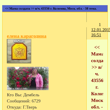
<< Мама солдата >> в/ч. 43556 г. Коломна, Моск. обл. - 38 тема.
1
12.01.201
16:51
елена карагодина
<<
Мама
солдата
>> в/
ч.
43556
г.
Коломна
Кто Вы:
Дембель
Моск.
Сообщений:
6729
обл. -
Откуда:
Г.Тверь