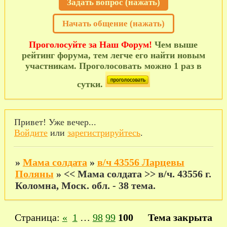
Задать вопрос (нажать)
Начать общение (нажать)
Проголосуйте за Наш Форум!
Чем выше
рейтинг форума, тем легче его найти новым
участникам. Проголосовать можно 1 раз в
сутки.
Привет! Уже вечер...
Войдите
или
зарегистрируйтесь
.
»
Мама солдата
»
в/ч 43556 Ларцевы
Поляны
»
<< Мама солдата >> в/ч. 43556 г.
Коломна, Моск. обл. - 38 тема.
Страница:
«
1
…
98
99
100
Тема закрыта