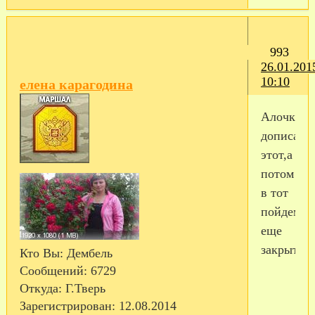
993
26.01.201
10:10
елена карагодина
Алочка,н
дописать
этот,а
потом
в тот
пойдем.О
еще
закрыт
Кто Вы:
Дембель
Сообщений:
6729
Откуда:
Г.Тверь
Зарегистрирован
: 12.08.2014