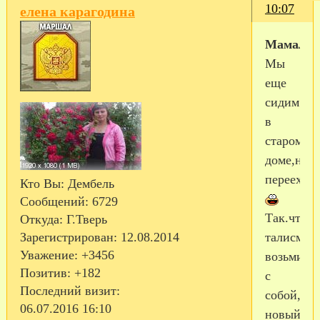
10:07
елена карагодина
МамаЛе
Мы
еще
сидим
в
старом
доме,не
переехал
Кто Вы:
Дембель
Сообщений:
6729
Так.что
Откуда:
Г.Тверь
Зарегистрирован
: 12.08.2014
талисман
Уважение:
+3456
возьми
Позитив:
+182
с
Последний визит:
собой,в
06.07.2016 16:10
новый