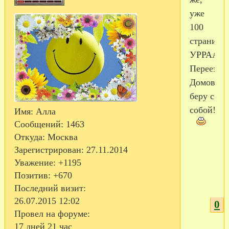
уже
100
страниц!
УРРААА!
Переезжа
Домовенк
беру с
собой!
Имя:
Алла
Сообщений:
1463
Откуда:
Москва
Зарегистрирован
: 27.11.2014
Уважение:
+1195
Позитив:
+670
Последний визит:
26.07.2015 12:02
0
Провел на форуме:
17 дней 21 час