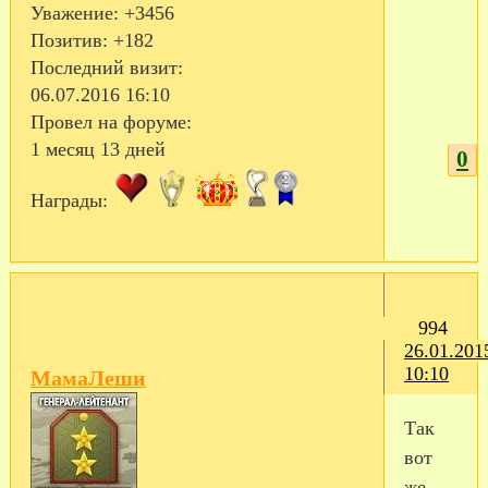
Уважение:
+3456
Позитив:
+182
Последний визит:
06.07.2016 16:10
Провел на форуме:
1 месяц 13 дней
0
Награды:
994
26.01.201
10:10
МамаЛеши
Так
вот
же,