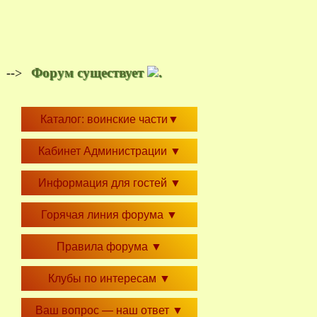
Форум существует
.
-->
Каталог: воинские части
▼
Кабинет Администрации
▼
Информация для гостей
▼
Горячая линия форума
▼
Правила форума
▼
Клубы по интересам
▼
Ваш вопрос — наш ответ
▼