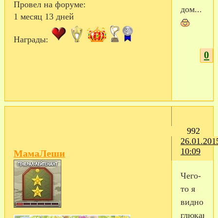
Провел на форуме:
дом...
1 месяц 13 дней
Награды:
0
992
26.01.201
10:09
МамаЛеши
Чего-
то я
видно
глюканул