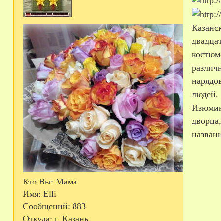
Казанск
двадца
костюмо
различн
нарядо
людей.
Изюмин
дворца,
названи
Кто Вы:
Мама
Имя:
Elli
Сообщений:
883
Откуда:
г. Казань