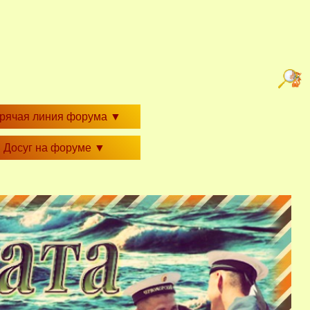
орячая линия форума
▼
Досуг на форуме
▼