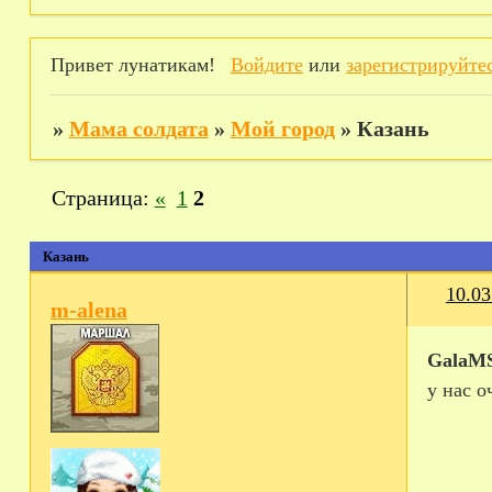
Привет лунатикам!
Войдите
или
зарегистрируйте
»
Мама солдата
»
Мой город
»
Казань
Страница:
«
1
2
Казань
10.03
m-alena
GalaM
у нас о