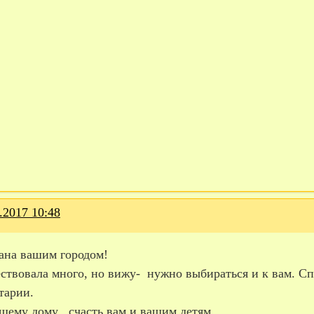
.2017 10:48
ана вашим городом!
ствовала много, но вижу- нужно выбираться и к вам. Сп
тарии.
шему дому , счасть вам и вашим детям.