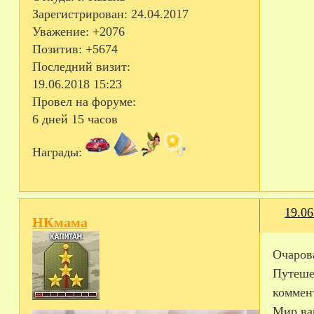
Зарегистрирован
: 24.04.2017
Уважение:
+2076
Позитив:
+5674
Последний визит:
19.06.2018 15:23
Провел на форуме:
6 дней 15 часов
Награды:
19.06
НКмама
Очаров
Путеше
коммен
Мир ва