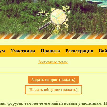
ум
Участники
Правила
Регистрация
Во
Активные темы
Задать вопрос (нажать)
Начать общение (нажать)
нг форума, тем легче его найти новым участникам. П