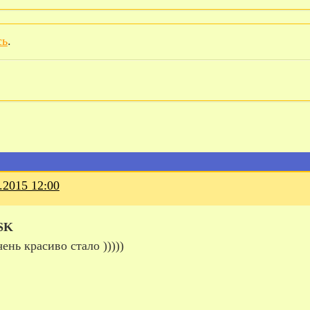
сь
.
.2015 12:00
SK
чень красиво стало )))))