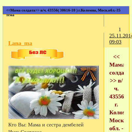
<<Мама солдата>> в/ч. 43556( 30616-10 ) г.Коломна, Моск.обл.-35
тема
1
25.11.201
09:03
Lana_ma
<<
Мама
солдата
>> в/
ч.
43556
г.
Коломна
Моск.
Кто Вы:
Мама и сестра дембелей
обл. -