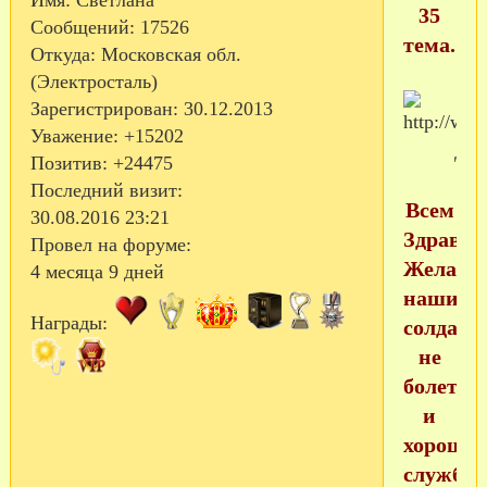
Имя:
Светлана
35
Сообщений:
17526
тема.
Откуда:
Московская обл.
(Электросталь)
Зарегистрирован
: 30.12.2013
Уважение:
+15202
Позитив:
+24475
Последний визит:
Всем
30.08.2016 23:21
Здравств
Провел на форуме:
Желаем
4 месяца 9 дней
нашим
Награды:
солдати
не
болеть
и
хороше
службы!