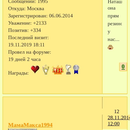
Сообщений:
1995
Наташ,
она
Откуда:
Москва
прям
Зарегистрирован
: 06.06.2014
Уважение:
+2133
резинова
Позитив:
+334
у
Последний визит:
нас...
19.11.2019 18:11
Провел на форуме:
19 дней 2 часа
0
Награды:
12
28.11.201
12:00
МамаМакса1994