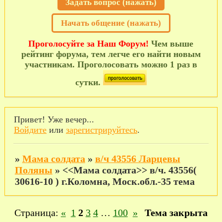
Задать вопрос (нажать)
Начать общение (нажать)
Проголосуйте за Наш Форум!
Чем выше
рейтинг форума, тем легче его найти новым
участникам. Проголосовать можно 1 раз в
сутки.
Привет! Уже вечер...
Войдите
или
зарегистрируйтесь
.
»
Мама солдата
»
в/ч 43556 Ларцевы
Поляны
»
<<Мама солдата>> в/ч. 43556(
30616-10 ) г.Коломна, Моск.обл.-35 тема
Страница:
«
1
2
3
4
…
100
»
Тема закрыта