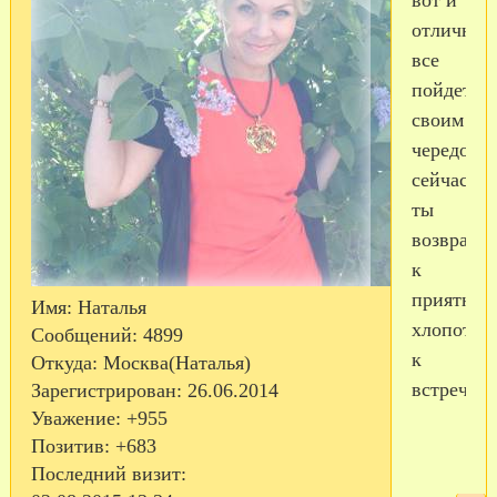
отлично,
все
пойдет
своим
чередом,а
сейчас,пр
ты
возвраща
к
приятны
Имя:
Наталья
хлопотам.
Сообщений:
4899
к
Откуда:
Москва(Наталья)
встрече!!!
Зарегистрирован
: 26.06.2014
Уважение:
+955
Позитив:
+683
Последний визит: