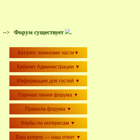
Форум существует
.
-->
Каталог: воинские части
▼
Кабинет Администрации
▼
Информация для гостей
▼
Горячая линия форума
▼
Правила форума
▼
Клубы по интересам
▼
Ваш вопрос — наш ответ
▼