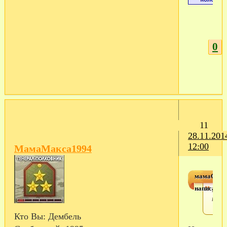
0
11
28.11.201
12:00
МамаМакса1994
мамаСаш
написал(а)
Ну и
наш
Кто Вы:
Дембель