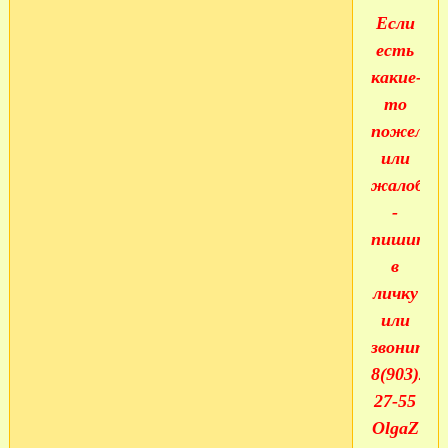
Если
есть
какие-
то
пожелан
или
жалобы
-
пишите
в
личку
или
звоните
8(903)268
27-55
OlgaZ