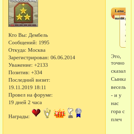
Lana_ma
написал(а)
Голо
бодр
- эт
Кто Вы:
Дембель
само
глав
Сообщений:
1995
Откуда:
Москва
Это,
Зарегистрирован
: 06.06.2014
точно
Уважение:
+2133
сказала.
Позитив:
+334
Сынка
Последний визит:
веселый
19.11.2019 18:11
Провел на форуме:
- и у
19 дней 2 часа
нас
гора с
Награды:
плеч