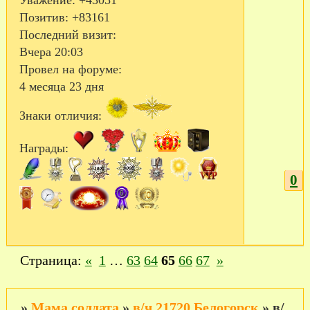
Уважение:
+43051
Позитив:
+83161
Последний визит:
Вчера 20:03
Провел на форуме:
4 месяца 23 дня
Знаки отличия:
Награды:
0
Страница:
«
1
…
63
64
65
66
67
»
»
Мама солдата
»
в/ч 21720 Белогорск
»
в/