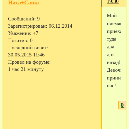
19:30
Ната+Саша
Мой
Сообщений:
9
племянни
Зарегистрирован
: 06.12.2014
приехал
Уважение:
+7
туда
Позитив:
0
два
Последний визит:
дня
30.05.2015 11:46
Провел на форуме:
назад!
1 час 21 минуту
Девочки
принимай
нас!
0