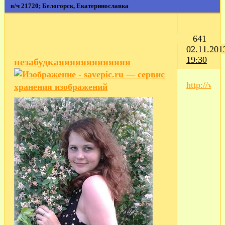
в/ч 21720; Белогорск, Екатеринославка
641
02.11.201
19:30
незабудкаяяяяяяяяяяяяя
http://ww