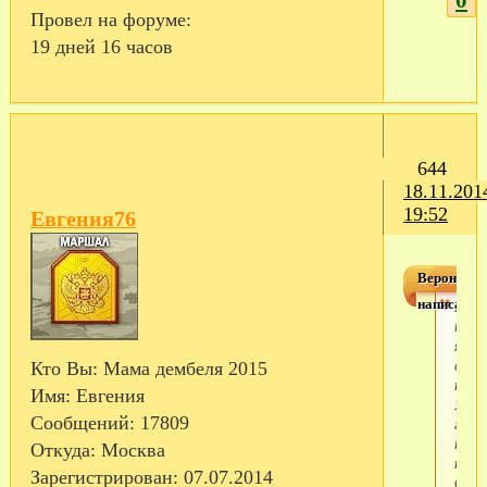
Провел на форуме:
19 дней 16 часов
644
18.11.201
19:52
Евгения76
Вероник@
написал(а)
Жень
прив
я
смо
Кто Вы:
Мама дембеля 2015
тут 
Имя:
Евгения
2013
Сообщений:
17809
года
нико
Откуда:
Москва
не
Зарегистрирован
: 07.07.2014
было