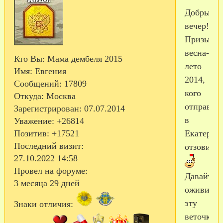
Добрый
вечер!!!
Призыв
весна-
Кто Вы:
Мама дембеля 2015
лето
Имя:
Евгения
2014,
Сообщений:
17809
кого
Откуда:
Москва
отправил
Зарегистрирован
: 07.07.2014
в
Уважение:
+26814
Позитив:
+17521
Екатерин
Последний визит:
отзовитес
27.10.2022 14:58
Провел на форуме:
Давайте
3 месяца 29 дней
оживим
эту
Знаки отличия:
веточку!!