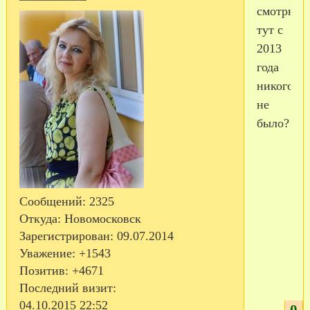
смотрю
тут с
2013
года
никого
не
было?
Сообщений:
2325
Откуда:
Новомосковск
Зарегистрирован
: 09.07.2014
Уважение:
+1543
Позитив:
+4671
Последний визит:
04.10.2015 22:52
0