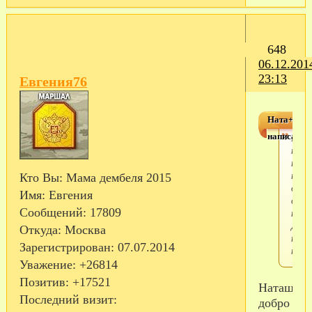
648
06.12.201
23:13
Евгения76
Ната+Саш
написал(а)
Мой
плем
прие
туда
Кто Вы:
Мама дембеля 2015
два
Имя:
Евгения
дня
Сообщений:
17809
наза
Дево
Откуда:
Москва
прин
Зарегистрирован
: 07.07.2014
нас!
Уважение:
+26814
Позитив:
+17521
Наташа,
Последний визит:
добро