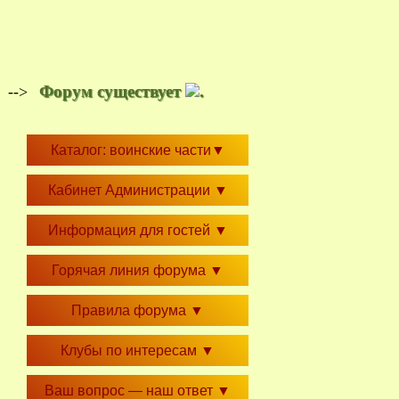
Форум существует
.
-->
Каталог: воинские части
▼
Кабинет Администрации
▼
Информация для гостей
▼
Горячая линия форума
▼
Правила форума
▼
Клубы по интересам
▼
Ваш вопрос — наш ответ
▼