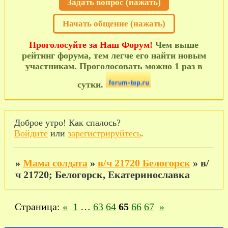
Задать вопрос (нажать)
Начать общение (нажать)
Проголосуйте за Наш Форум!
Чем выше
рейтинг форума, тем легче его найти новым
участникам. Проголосовать можно 1 раз в
сутки.
Доброе утро! Как спалось?
Войдите
или
зарегистрируйтесь
.
»
Мама солдата
»
в/ч 21720 Белогорск
»
в/
ч 21720; Белогорск, Екатеринославка
Страница:
«
1
…
63
64
65
66
67
»