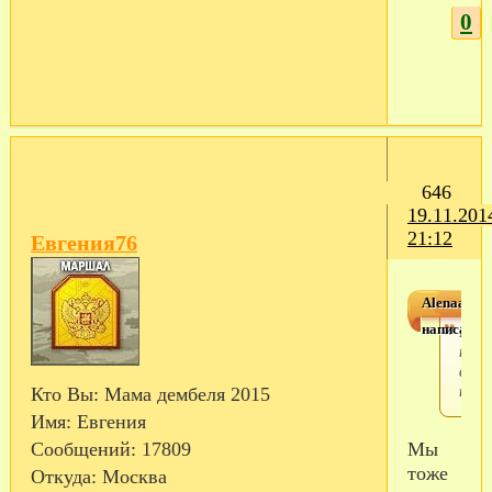
0
646
19.11.201
21:12
Евгения76
Alenaaa
написал(а)
Мой
туда
вчер
поех
Кто Вы:
Мама дембеля 2015
Имя:
Евгения
Мы
Сообщений:
17809
тоже
Откуда:
Москва