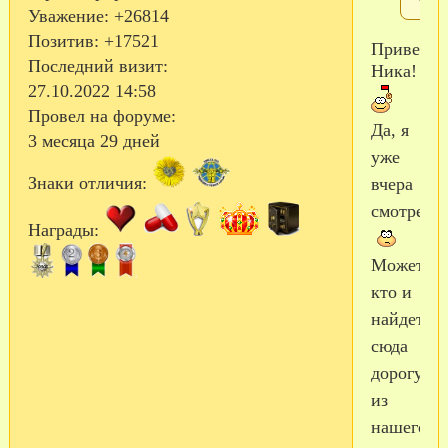
Уважение:
+26814
Позитив:
+17521
Привет,
Последний визит:
Ника!
27.10.2022 14:58
Провел на форуме:
Да, я
3 месяца 29 дней
уже
Знаки отличия:
вчера
смотрела!
Награды:
Может
кто и
найдет
сюда
дорогу
из
нашего