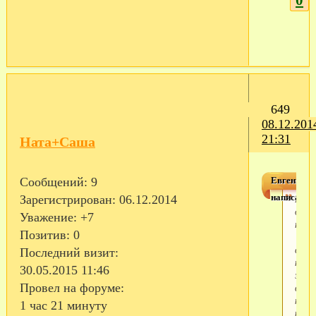
649
08.12.201
21:31
Ната+Саша
Евгения76
Сообщений:
9
написал(а)
Нат
Зарегистрирован
: 06.12.2014
добр
Уважение:
+7
пож
Позитив:
0
К
сожа
Последний визит:
на
30.05.2015 11:46
этой
вето
Провел на форуме:
нико
1 час 21 минуту
кром