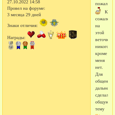
27.10.2022 14:58
пожалова
Провел на форуме:
К
3 месяца 29 дней
сожалени
Знаки отличия:
на
этой
Награды:
веточке
никого,
кроме
меня
нет.
Для
общения
дальнево
сделали
общую
тему