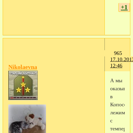
+1
965
17.10.201
12:46
Nikolaevna
А мы
оказывает
в
Копосово
лежим
с
температ