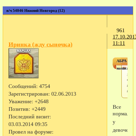
в/ч 54046 Нижний Новгород (12)
961
17.10.201
11:11
Иринка (жду сыночка)
АБРА
написал(а)
Так,
это
что 
пани
Сообщений:
4754
наст
Зарегистрирован
: 02.06.2013
Уважение:
+2648
Все
Позитив:
+2449
нормальн
Последний визит:
у
03.03.2014 09:35
девочек
Провел на форуме: