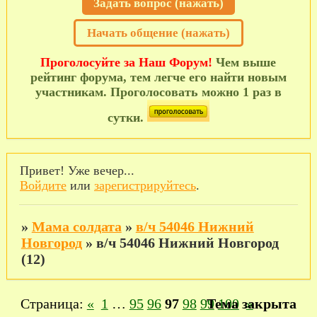
Задать вопрос (нажать)
Начать общение (нажать)
Проголосуйте за Наш Форум!
Чем выше
рейтинг форума, тем легче его найти новым
участникам. Проголосовать можно 1 раз в
сутки.
Привет! Уже вечер...
Войдите
или
зарегистрируйтесь
.
»
Мама солдата
»
в/ч 54046 Нижний
Новгород
»
в/ч 54046 Нижний Новгород
(12)
Страница:
«
1
…
95
96
97
98
99
Тема закрыта
100
»