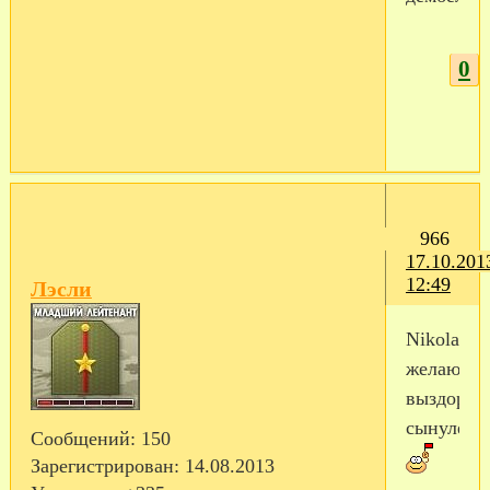
0
966
17.10.201
12:49
Лэсли
Nikolaevn
желаю
выздоров
сынуле!
Сообщений:
150
Зарегистрирован
: 14.08.2013