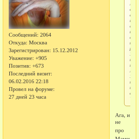
молч
стес
а
пот
в
конц
Сообщений:
2064
авгу
Откуда:
Москва
каак
разг
Зарегистрирован
: 15.12.2012
Это,
Уважение:
+905
наве
про
Позитив:
+673
меня
Последний визит:
Это
06.02.2016 22:18
не я
напи
Провел на форуме:
а
27 дней 23 часа
Viren
Ага, и
не
про
Маменьк