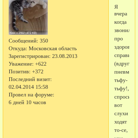
Я
вчера
когда
звонила
про
Сообщений:
350
здоровье
Откуда:
Московская область
справится
Зарегистрирован
: 23.08.2013
(вдруг
Уважение:
+622
Позитив:
+372
пневмони
Последний визит:
тьфу-
02.04.2014 15:58
тьфу!,
Провел на форуме:
спросила
6 дней 10 часов
вот
слухи
ходят
то-се,