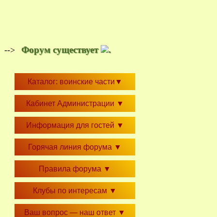
Форум существует
.
-->
Каталог: воинские части
▼
Кабинет Администрации
▼
Информация для гостей
▼
Горячая линия форума
▼
Правила форума
▼
Клубы по интересам
▼
Ваш вопрос — наш ответ
▼