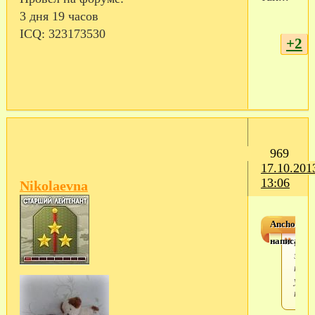
3 дня 19 часов
ICQ:
323173530
+2
969
17.10.201
13:06
Nikolaevna
Anchous
написал(а)
Мож
это
толь
у нас
так..