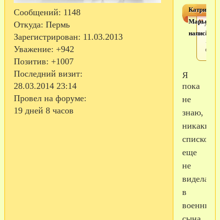
Катрин
Сообщений:
1148
Марьина
ДМБ
Откуда:
Пермь
тож
написал(а)
Зарегистрирован
: 11.03.2013
12
дека
Уважение:
+942
Позитив:
+1007
Последний визит:
Я
пока
28.03.2014 23:14
Провел на форуме:
не
19 дней 8 часов
знаю,
никаких
списков
еще
не
видела,
в
военник
сына