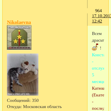
964
17.10.201
12:42
Nikolaevna
Всем
драсьте
!
Констант
-
отслужил
5
месяцев!!
Катюша1
(Екатерин
Сообщений:
350
-
Откуда:
Московская область
последни