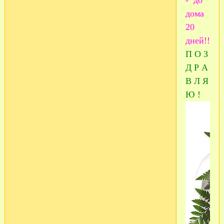
дома
20
дней!!!
П О З
Д Р А
В Л Я
Ю !