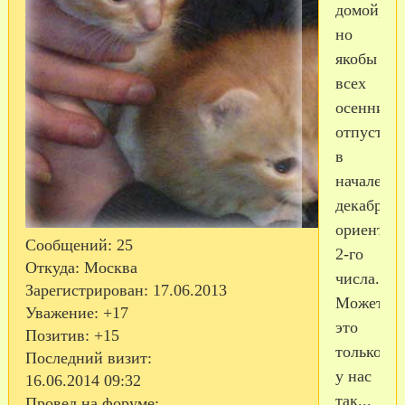
домой,
но
якобы
всех
осеннико
отпустят
в
начале
декабря,
ориентир
Сообщений:
25
2-го
Откуда:
Москва
числа.
Зарегистрирован
: 17.06.2013
Может
Уважение:
+17
это
Позитив:
+15
только
Последний визит:
у нас
16.06.2014 09:32
так...
Провел на форуме: