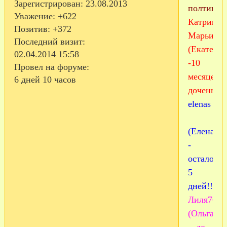
Зарегистрирован
: 23.08.2013
полтинни
Уважение:
+622
Катрин
Позитив:
+372
Марьина
Последний визит:
(Екатерин
02.04.2014 15:58
-10
Провел на форуме:
месяцев
6 дней 10 часов
доченьке!
elenas
(Елена)
-
осталось
5
дней!!
Лиля76
(Ольга)
- до