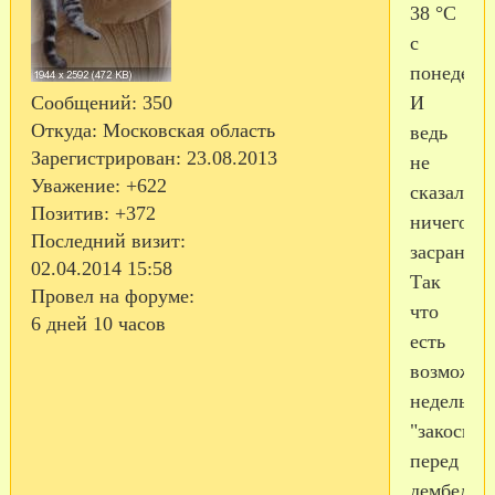
38 °С
с
понедель
И
Сообщений:
350
Откуда:
Московская область
ведь
Зарегистрирован
: 23.08.2013
не
Уважение:
+622
сказал
Позитив:
+372
ничего,
Последний визит:
засранец!
02.04.2014 15:58
Так
Провел на форуме:
что
6 дней 10 часов
есть
возможно
недельку
"закосить
перед
дембелем