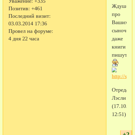
Уважение:
+335
Ждушечк
Позитив:
+461
про
Последний визит:
Ваших
03.03.2014 17:36
сыночек
Провел на форуме:
даже
4 дня 22 часа
книги
пишут!
Отредакт
Лэсли
(17.10.20
12:51)
+2