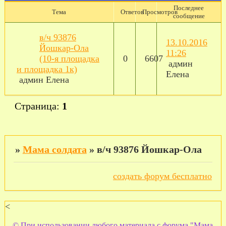
Последнее
Тема
Ответов
Просмотров
сообщение
в/ч 93876
13.10.2016
Йошкар-Ола
11:26
(10-я площадка
0
6607
админ
и площадка 1к)
Елена
админ Елена
Страница:
1
»
Мама солдата
»
в/ч 93876 Йошкар-Ола
создать форум бесплатно
<
© При использовании любого материала с форума "Мама