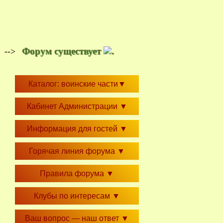
Форум существует
.
-->
Каталог: воинские части
▼
Кабинет Администрации
▼
Информация для гостей
▼
Горячая линия форума
▼
Правила форума
▼
Клубы по интересам
▼
Ваш вопрос — наш ответ
▼