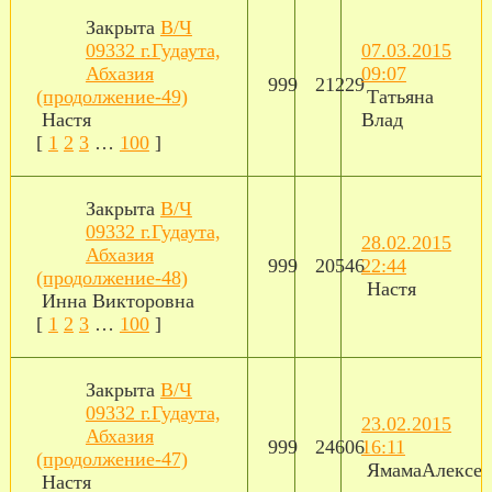
Закрыта
В/Ч
09332 г.Гудаута,
07.03.2015
Абхазия
09:07
999
21229
(продолжение-49)
Татьяна
Настя
Влад
[
1
2
3
…
100
]
Закрыта
В/Ч
09332 г.Гудаута,
28.02.2015
Абхазия
999
20546
22:44
(продолжение-48)
Настя
Инна Викторовна
[
1
2
3
…
100
]
Закрыта
В/Ч
09332 г.Гудаута,
23.02.2015
Абхазия
999
24606
16:11
(продолжение-47)
ЯмамаАлексея
Настя