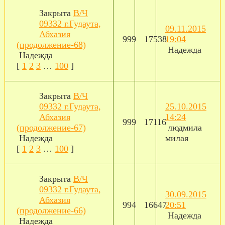
Закрыта
В/Ч
09332 г.Гудаута,
09.11.2015
Абхазия
999
17538
19:04
(продолжение-68)
Надежда
Надежда
[
1
2
3
…
100
]
Закрыта
В/Ч
09332 г.Гудаута,
25.10.2015
Абхазия
14:24
999
17116
(продолжение-67)
людмила
Надежда
милая
[
1
2
3
…
100
]
Закрыта
В/Ч
09332 г.Гудаута,
30.09.2015
Абхазия
994
16647
20:51
(продолжение-66)
Надежда
Надежда