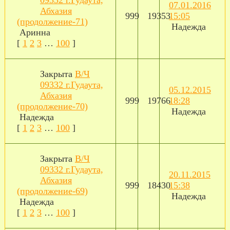
07.01.2016
Абхазия
999
19353
15:05
(продолжение-71)
Надежда
Аринна
[
1
2
3
…
100
]
Закрыта
В/Ч
09332 г.Гудаута,
05.12.2015
Абхазия
999
19766
18:28
(продолжение-70)
Надежда
Надежда
[
1
2
3
…
100
]
Закрыта
В/Ч
09332 г.Гудаута,
20.11.2015
Абхазия
999
18430
15:38
(продолжение-69)
Надежда
Надежда
[
1
2
3
…
100
]