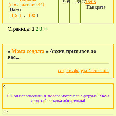
999
26577
15:05
(продолжение-44)
Панкрата
Настя
[
1
2
3
…
100
]
Страница:
1
2
3
»
»
Мама солдата
»
Архив призывов до
вас...
создать форум бесплатно
<
© При использовании любого материала с форума "Мама
солдата" - ссылка обязательна!
-->