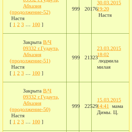
30.03.2015
Абхазия
999
20176
19:20
(продолжение-52)
Настя
Настя
[
1
2
3
…
100
]
Закрыта
В/Ч
09332 г.Гудаута,
23.03.2015
Абхазия
18:02
999
21323
(продолжение-51)
людмила
Настя
милая
[
1
2
3
…
100
]
Закрыта
В/Ч
09332 г.Гудаута,
15.03.2015
Абхазия
999
22529
14:41
мама
(продолжение-50)
Димы. Ц.
Настя
[
1
2
3
…
100
]