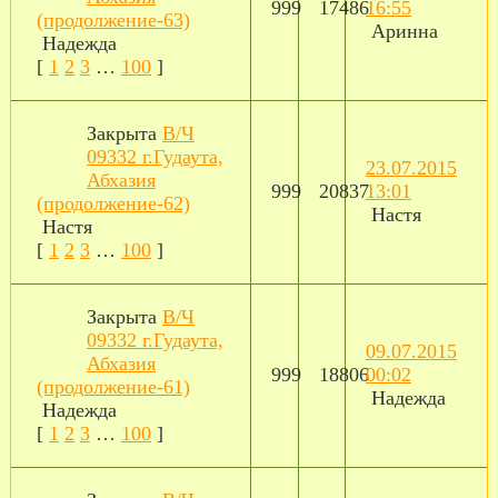
999
17486
16:55
(продолжение-63)
Аринна
Надежда
[
1
2
3
…
100
]
Закрыта
В/Ч
09332 г.Гудаута,
23.07.2015
Абхазия
999
20837
13:01
(продолжение-62)
Настя
Настя
[
1
2
3
…
100
]
Закрыта
В/Ч
09332 г.Гудаута,
09.07.2015
Абхазия
999
18806
00:02
(продолжение-61)
Надежда
Надежда
[
1
2
3
…
100
]