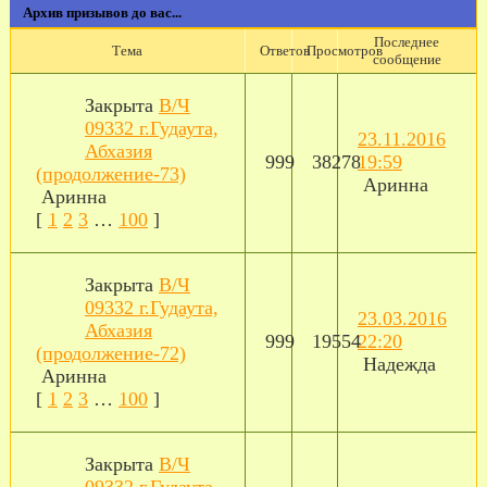
Архив призывов до вас...
Последнее
Тема
Ответов
Просмотров
сообщение
Закрыта
В/Ч
09332 г.Гудаута,
23.11.2016
Абхазия
999
38278
19:59
(продолжение-73)
Аринна
Аринна
[
1
2
3
…
100
]
Закрыта
В/Ч
09332 г.Гудаута,
23.03.2016
Абхазия
999
19554
22:20
(продолжение-72)
Надежда
Аринна
[
1
2
3
…
100
]
Закрыта
В/Ч
09332 г.Гудаута,