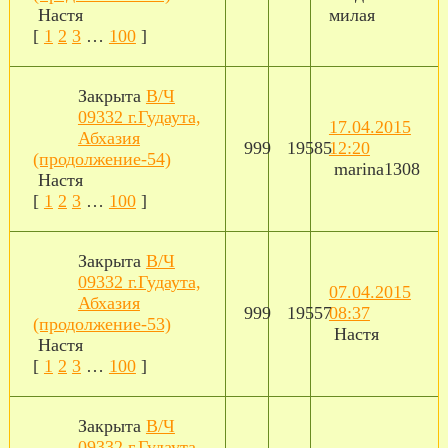
Настя
милая
[
1
2
3
…
100
]
Закрыта
В/Ч
09332 г.Гудаута,
17.04.2015
Абхазия
999
19585
12:20
(продолжение-54)
marina1308
Настя
[
1
2
3
…
100
]
Закрыта
В/Ч
09332 г.Гудаута,
07.04.2015
Абхазия
999
19557
08:37
(продолжение-53)
Настя
Настя
[
1
2
3
…
100
]
Закрыта
В/Ч
09332 г.Гудаута,