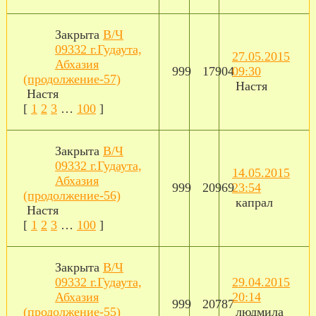
Закрыта
В/Ч
09332 г.Гудаута,
27.05.2015
Абхазия
999
17904
09:30
(продолжение-57)
Настя
Настя
[
1
2
3
…
100
]
Закрыта
В/Ч
09332 г.Гудаута,
14.05.2015
Абхазия
999
20969
23:54
(продолжение-56)
капрал
Настя
[
1
2
3
…
100
]
Закрыта
В/Ч
09332 г.Гудаута,
29.04.2015
Абхазия
20:14
999
20787
(продолжение-55)
людмила