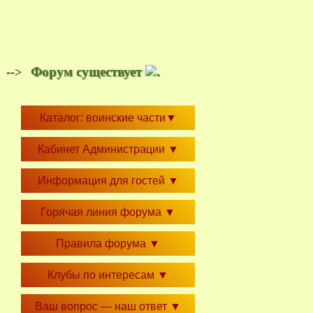
Форум существует
.
-->
Каталог: воинские части
▼
Кабинет Администрации
▼
Информация для гостей
▼
Горячая линия форума
▼
Правила форума
▼
Клубы по интересам
▼
Ваш вопрос — наш ответ
▼