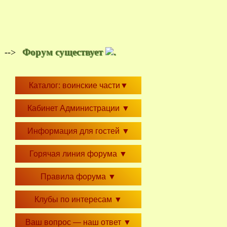
Форум существует
.
-->
Каталог: воинские части
▼
Кабинет Администрации
▼
Информация для гостей
▼
Горячая линия форума
▼
Правила форума
▼
Клубы по интересам
▼
Ваш вопрос — наш ответ
▼