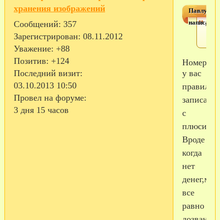
Павлуша
написал(а)
тел.
Сообщений:
357
Зарегистрирован
: 08.11.2012
Уважение:
+88
Позитив:
+124
Номер
у вас
Последний визит:
03.10.2013 10:50
правильн
Провел на форуме:
записан
3 дня 15 часов
с
плюсиком
Вроде
когда
нет
денег,мы
все
равно
дозванив