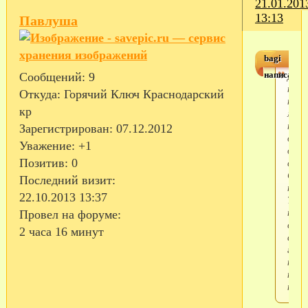
21.01.201
13:13
Павлуша
bagi
написал(а)
Дево
Сообщений:
9
помо
Откуда:
Горячий Ключ Краснодарский
не
кр
могу
тепе
Зарегистрирован
: 07.12.2012
дозв
Уважение:
+1
до
сына
Позитив:
0
Сбро
Последний визит:
тел.
22.10.2013 13:37
Тел.в
пере
Провел на форуме:
с
2 часа 16 минут
армя
гово
непр
набр
номе