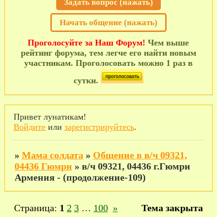
Задать вопрос (нажать)
Начать общение (нажать)
Проголосуйте за Наш Форум!
Чем выше
рейтинг форума, тем легче его найти новым
участникам. Проголосовать можно 1 раз в
сутки.
Привет лунатикам!
Войдите
или
зарегистрируйтесь
.
»
Мама солдата
»
Общение в в/ч 09321,
04436 Гюмри
»
в/ч 09321, 04436 г.Гюмри
Армения - (продолжение-109)
Страница:
1
2
3
…
100
»
Тема закрыта