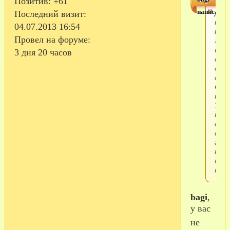
Позитив:
+61
написал(а)
Дево
Последний визит:
помо
04.07.2013 16:54
не
Провел на форуме:
могу
тепе
3 дня 20 часов
дозв
до
сына
Сбро
тел.
Тел.в
пере
с
армя
гово
непр
набр
номе
bagi
,
у вас
не