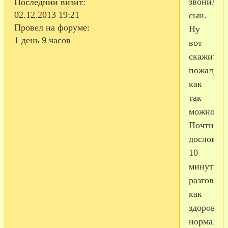
звонил
Последний визит:
02.12.2013 19:21
сын.
Провел на форуме:
Ну
1 день 9 часов
вот
скажите
пожалуйс
как
так
можно.
Почти
дословны
10
минутны
разговор:
как
здоровье-
нормальн