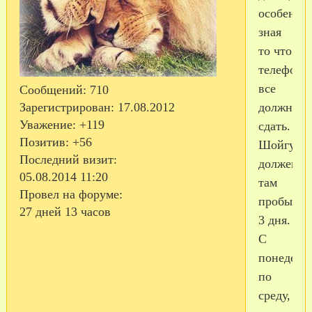
особенно
зная
то что
телефоны
все
Сообщений:
710
должны
Зарегистрирован
: 17.08.2012
Уважение:
+119
сдать.
Позитив:
+56
Шойгу
Последний визит:
должен
05.08.2014 11:20
там
Провел на форуме:
пробыть
27 дней 13 часов
3 дня.
С
понедель
по
среду,