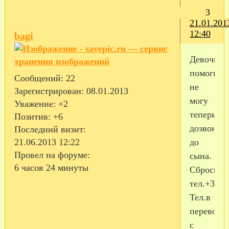
3
21.01.201
12:40
bagi
Девочки
помогите
Сообщений:
22
не
Зарегистрирован
: 08.01.2013
могу
Уважение:
+2
теперь
Позитив:
+6
дозвонит
Последний визит:
21.06.2013 12:22
до
Провел на форуме:
сына.
6 часов 24 минуты
Сбросил
тел.+3749
Тел.в
переводе
с