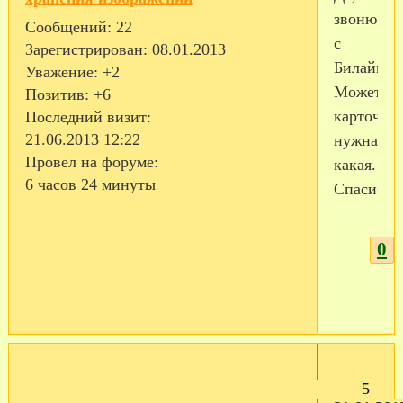
звоню
Сообщений:
22
с
Зарегистрирован
: 08.01.2013
Билайна.
Уважение:
+2
Может
Позитив:
+6
карточка
Последний визит:
21.06.2013 12:22
нужна
Провел на форуме:
какая.
6 часов 24 минуты
Спасибо.
0
5