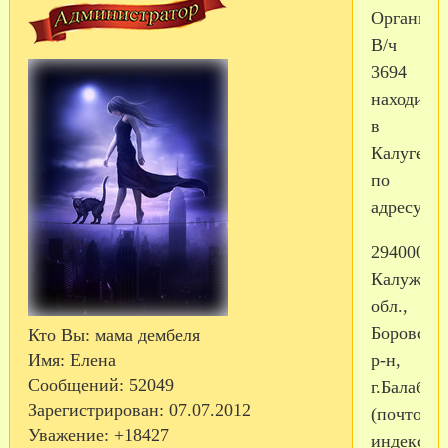
Организа
В/ч
3694
находится
в
Калуге
по
адресу:
294000,
Калужска
обл.,
Боровски
Кто Вы:
мама дембеля
Имя:
Елена
р-н,
Сообщений:
52049
г.Балабан
Зарегистрирован
: 07.07.2012
(почтовы
Уважение:
+18427
индекс