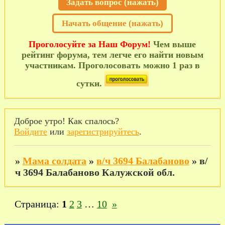
Задать вопрос (нажать)
Начать общение (нажать)
Проголосуйте за Наш Форум!
Чем выше
рейтинг форума, тем легче его найти новым
участникам. Проголосовать можно 1 раз в
сутки.
Доброе утро! Как спалось?
Войдите
или
зарегистрируйтесь
.
»
Мама солдата
»
в/ч 3694 Балабаново
»
в/
ч 3694 Балабаново Калужской обл.
Страница:
1
2
3
…
10
»