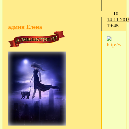
10
14.11.201
19:45
админ Елена