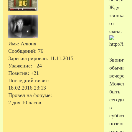
Жду
звонка
от
сына.
Имя:
Алюня
Сообщений:
76
Зарегистрирован
: 11.11.2015
Звонит
Уважение:
+24
обычно
Позитив:
+21
вечером.
Последний визит:
Может
18.02.2016 23:13
быть
Провел на форуме:
сегодня,
2 дня 10 часов
в
субботу,
позвонит
раньше...