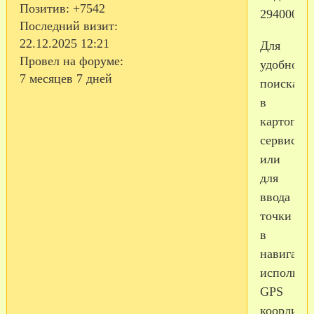
Позитив:
+7542
294000).
Последний визит:
22.12.2025 12:21
Для
Провел на форуме:
удобного
7 месяцев 7 дней
поиска
в
картогра
сервисах
или
для
ввода
точки
в
навигато
использу
GPS
координа