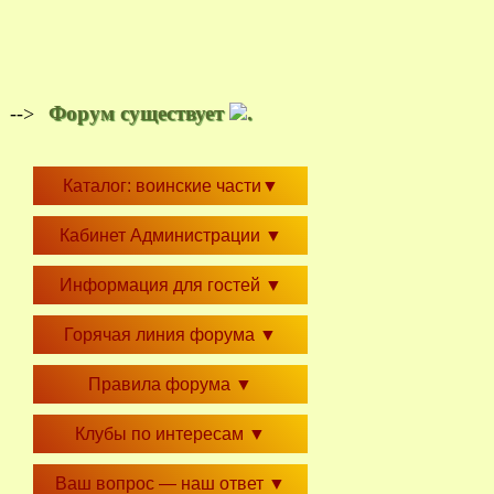
Форум существует
.
-->
Каталог: воинские части
▼
Кабинет Администрации
▼
Информация для гостей
▼
Горячая линия форума
▼
Правила форума
▼
Клубы по интересам
▼
Ваш вопрос — наш ответ
▼