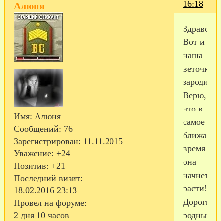
16:18
Алюня
Здравству
Вот и
наша
веточка
зародилась
Верю,
что в
Имя:
Алюня
самое
Сообщений:
76
ближайш
Зарегистрирован
: 11.11.2015
время
Уважение:
+24
она
Позитив:
+21
начнет
Последний визит:
расти!
18.02.2016 23:13
Дорогие
Провел на форуме:
2 дня 10 часов
родные,