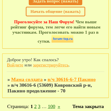
Задать вопрос (нажать)
Начать общение (нажать)
Проголосуйте за Наш Форум!
Чем выше
рейтинг форума, тем легче его найти новым
участникам. Проголосовать можно 1 раз в
сутки.
Доброе утро! Как спалось?
Войдите
или
зарегистрируйтесь
.
»
Мама солдата
»
в/ч 30616-6-7 Пакино
»
в/ч 30616-6 (53609) Ковровский р-н,
Пакино продолжение - 70
Страница:
1
2
3
…
100
»
Тема закрыта