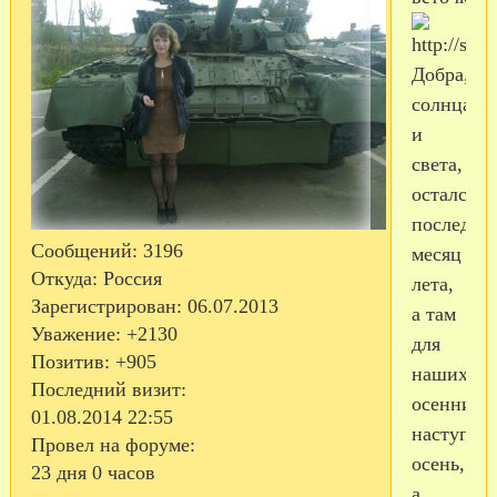
Добра,
солнца
и
света,
остался
последни
Сообщений:
3196
месяц
Откуда:
Россия
лета,
Зарегистрирован
: 06.07.2013
а там
Уважение:
+2130
для
Позитив:
+905
наших
Последний визит:
осенничк
01.08.2014 22:55
наступит
Провел на форуме:
осень,
23 дня 0 часов
а