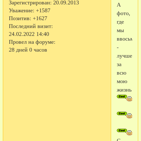
Зарегистрирован
: 20.09.2013
А
Уважение:
+1587
фото,
Позитив:
+1627
где
Последний визит:
мы
24.02.2022 14:40
ввосьмер
Провел на форуме:
-
28 дней 0 часов
лучшее
за
всю
мою
жизнь!!!
С