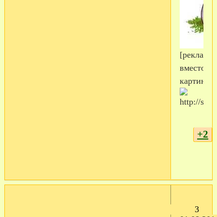
[реклама
вместо
картинки
+2
3