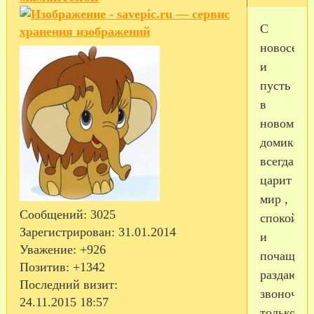
С
новосель
и
пусть
в
новом
домике
всегда
царит
мир ,
Сообщений:
3025
спокойст
Зарегистрирован
: 31.01.2014
и
Уважение:
+926
почаще
Позитив:
+1342
раздаютс
Последний визит:
звоночки
24.11.2015 18:57
только