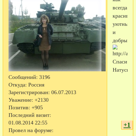
всегда
красивый
уютный
и
добрый!
Спасибо,
Натусик!
Сообщений:
3196
Откуда:
Россия
Зарегистрирован
: 06.07.2013
Уважение:
+2130
Позитив:
+905
Последний визит:
01.08.2014 22:55
+1
Провел на форуме: