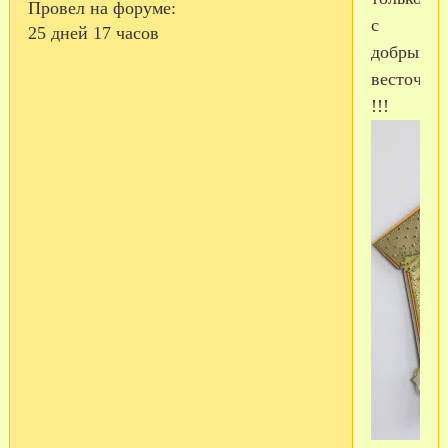
Провел на форуме:
с
25 дней 17 часов
добрыми
весточка
!!!