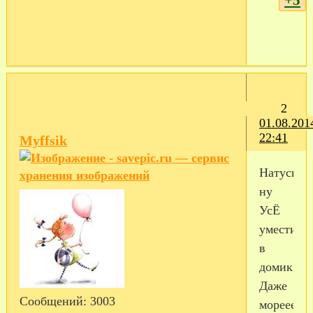
2
01.08.201
22:41
Myffsik
Натусик,
ну
УсЁ
уместила
в
домик!!!
Даже
Сообщений:
3003
мореее!!!