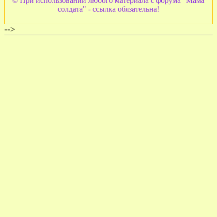
© При использовании любого материала с форума "Мама
солдата" - ссылка обязательна!
-->