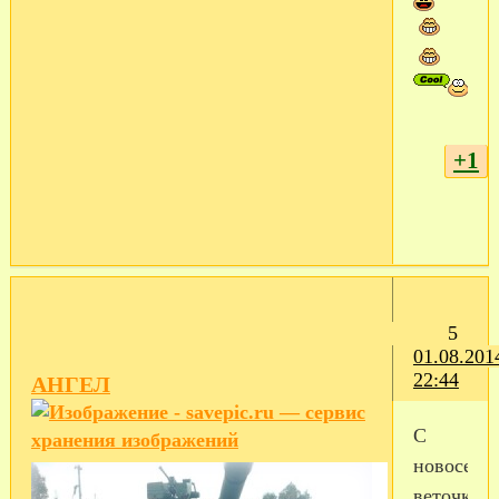
+1
5
01.08.201
22:44
АНГЕЛ
С
новоселье
веточка!