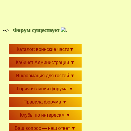
Форум существует
.
-->
Каталог: воинские части
▼
Кабинет Администрации
▼
Информация для гостей
▼
Горячая линия форума
▼
Правила форума
▼
Клубы по интересам
▼
Ваш вопрос — наш ответ
▼