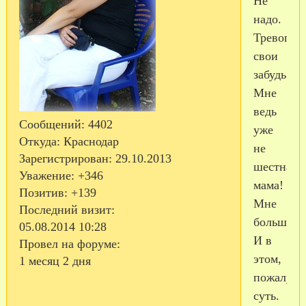
Не
надо.
Тревоги
свои
забудь.
Мне
ведь
Сообщений:
4402
уже
Откуда:
Краснодар
не
Зарегистрирован
: 29.10.2013
шестнадц
Уважение:
+346
мама!
Позитив:
+139
Мне
Последний визит:
больше!
05.08.2014 10:28
И в
Провел на форуме:
этом,
1 месяц 2 дня
пожалуй,
суть.