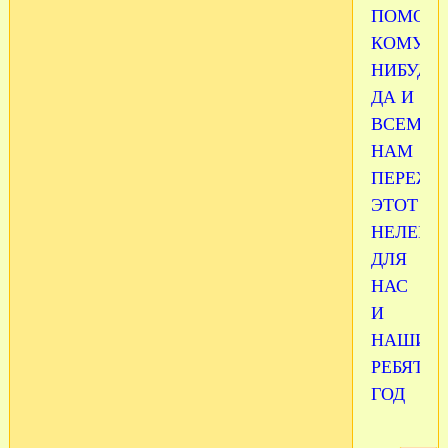
ПОМОГУ
КОМУ
НИБУДЬ
ДА И
ВСЕМ
НАМ
ПЕРЕЖИ
ЭТОТ
НЕЛЕГК
ДЛЯ
НАС
И
НАШИХ
РЕБЯТ
ГОД