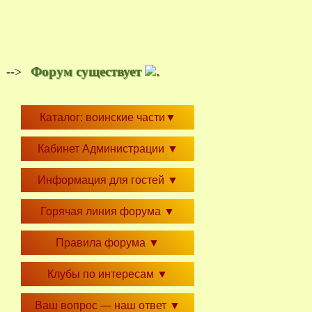
Форум существует
.
-->
Каталог: воинские части
▼
Кабинет Администрации
▼
Информация для гостей
▼
Горячая линия форума
▼
Правила форума
▼
Клубы по интересам
▼
Ваш вопрос — наш ответ
▼