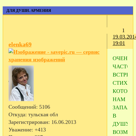
ДЛЯ ДУШИ. АРМЕНИЯ
1
19.03.201
19:01
elenka69
ОЧЕНЬ
ЧАСТО
ВСТРЕЧ
СТИХИ
КОТОРЫ
НАМ
Сообщений:
5106
ЗАПАЛИ
Откуда:
тульская обл
В
Зарегистрирован
: 16.06.2013
ДУШУ
Уважение:
+413
ВОЗМО