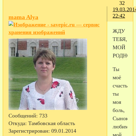
32
19.03.201
22:42
mama Alya
ЖДУ
ТЕБЯ,
МОЙ
РОДНОЙ
Ты
моё
счастье,
ты
моя
боль,
Сообщений:
733
Сынок
Откуда:
Тамбовская область
любимый
Зарегистрирован
: 09.01.2014
мой