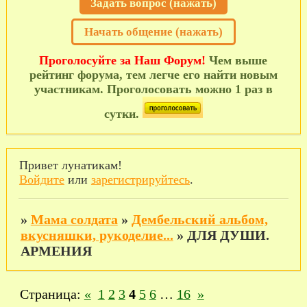
Задать вопрос (нажать)
Начать общение (нажать)
Проголосуйте за Наш Форум!
Чем выше
рейтинг форума, тем легче его найти новым
участникам. Проголосовать можно 1 раз в
сутки.
Привет лунатикам!
Войдите
или
зарегистрируйтесь
.
»
Мама солдата
»
Дембельский альбом,
вкусняшки, рукоделие...
»
ДЛЯ ДУШИ.
АРМЕНИЯ
Страница:
«
1
2
3
4
5
6
…
16
»