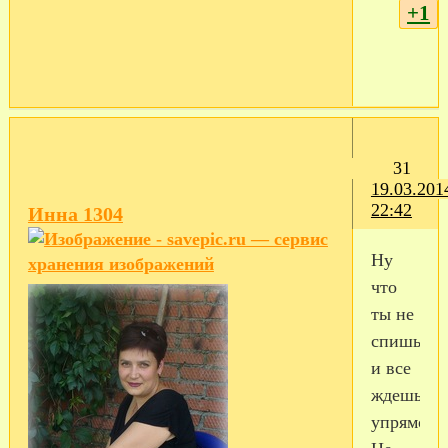
+1
31
19.03.201
22:42
Инна 1304
Ну
что
ты не
спишь
и все
ждешь
упрямо?