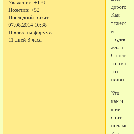
Уважение:
+130
дорогой!
Позитив:
+52
Как
Последний визит:
тяжело
07.08.2014 10:38
и
Провел на форуме:
трудно
11 дней 3 часа
ждать
Способен
только
тот
понять,
Кто
как и
я не
спит
ночами,
И в