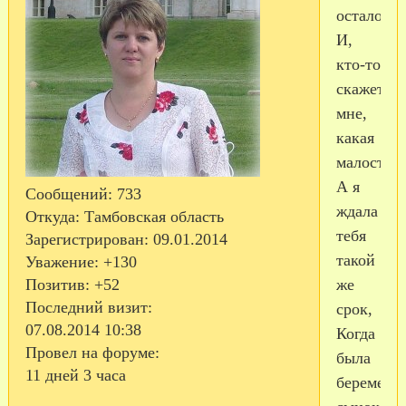
осталось
И,
кто-то
скажет
мне,
какая
малость!
А я
Сообщений:
733
ждала
Откуда:
Тамбовская область
тебя
Зарегистрирован
: 09.01.2014
такой
Уважение:
+130
же
Позитив:
+52
Последний визит:
срок,
07.08.2014 10:38
Когда
Провел на форуме:
была
11 дней 3 часа
беременн