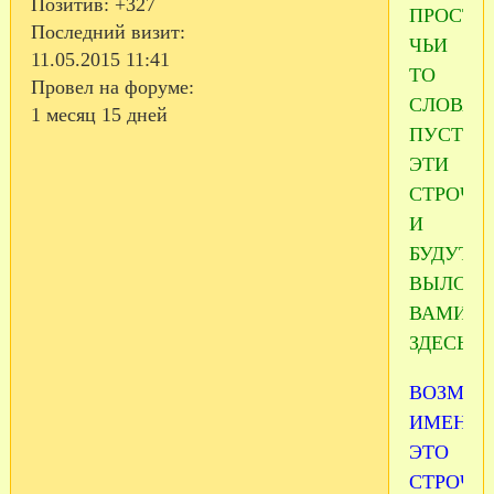
Позитив:
+327
ПРОСТО
Последний визит:
ЧЬИ
11.05.2015 11:41
ТО
Провел на форуме:
СЛОВА.
1 месяц 15 дней
ПУСТЬ
ЭТИ
СТРОЧК
И
БУДУТ
ВЫЛОЖ
ВАМИ
ЗДЕСЬ
ВОЗМО
ИМЕНН
ЭТО
СТРОЧК