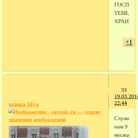
ГОСПОД
ТЕБЯ,
ХРАНИ!!!
+1
33
19.03.201
22:44
mama Alya
Cлужить
нам 9
месяцев