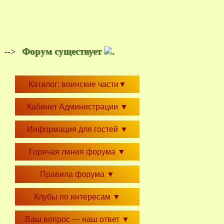
Форум существует
.
-->
Каталог: воинские части
▼
Кабинет Администрации
▼
Информация для гостей
▼
Горячая линия форума
▼
Правила форума
▼
Клубы по интересам
▼
Ваш вопрос — наш ответ
▼