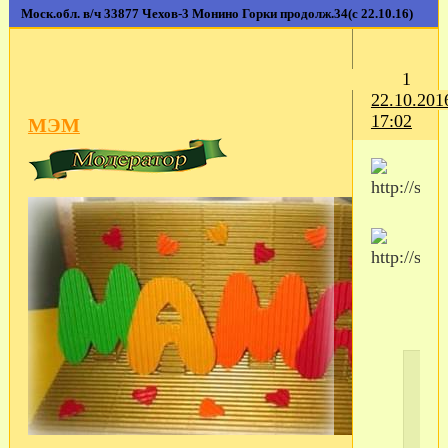
Моск.обл. в/ч 33877 Чехов-3 Монино Горки продолж.34(с 22.10.16)
1
22.10.201
17:02
МЭМ