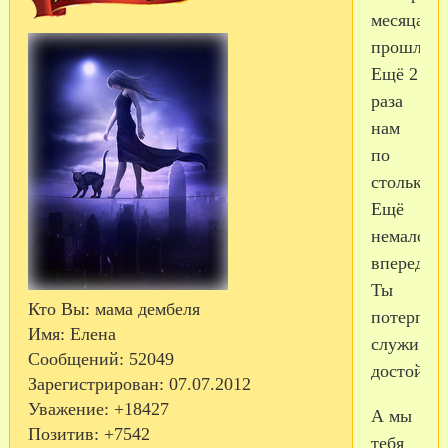
месяца
прошли,
Ещё 2
раза
нам
по
столько,
Ещё
немало
впереди,
Ты
Кто Вы:
мама дембеля
потерпи,
Имя:
Елена
служи
Сообщений:
52049
достойно
Зарегистрирован
: 07.07.2012
Уважение:
+18427
А мы
Позитив:
+7542
тебя