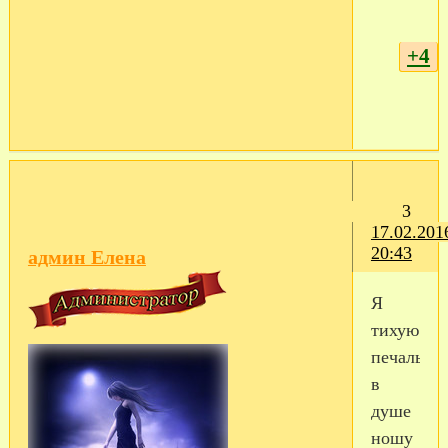
+4
3
17.02.201
20:43
админ Елена
Я
тихую
печаль
в
душе
ношу