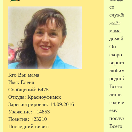
со
службы
ждёт
мама
домой!
Он
скоро
вернётся,
любимый
Кто Вы:
мама
родной!
Имя:
Елена
Всего
Сообщений:
6475
лишь
Откуда:
Красноуфимск
годочек
Зарегистрирован
: 14.09.2016
ему
Уважение:
+14853
послужит
Позитив:
+23210
Всего
Последний визит: