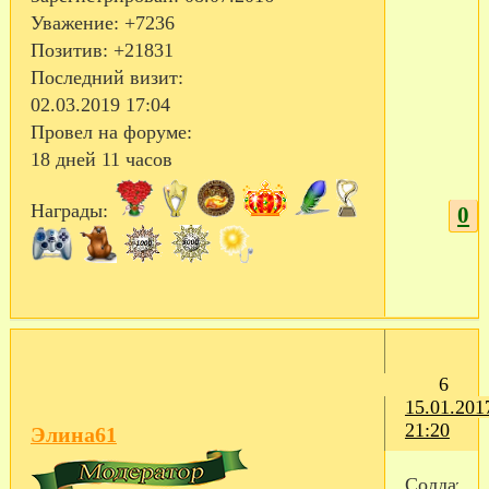
Уважение:
+7236
Позитив:
+21831
Последний визит:
02.03.2019 17:04
Провел на форуме:
18 дней 11 часов
Награды:
0
6
15.01.201
21:20
Элина61
Солдата