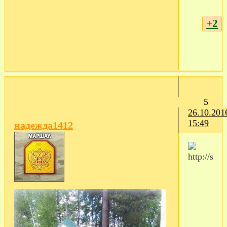
+2
5
26.10.201
15:49
надежда1412