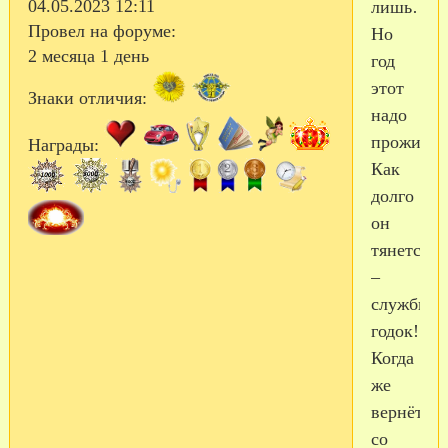
04.05.2023 12:11
лишь…
Провел на форуме:
Но
2 месяца 1 день
год
этот
Знаки отличия:
надо
прожить!
Награды:
Как
долго
он
тянется
–
службы
годок!
Когда
же
вернётся
со