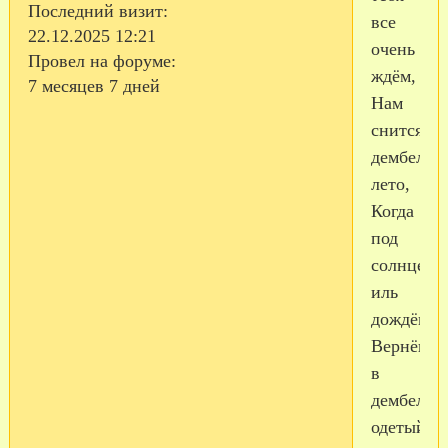
Последний визит:
все
22.12.2025 12:21
очень
Провел на форуме:
ждём,
7 месяцев 7 дней
Нам
снится
дембельс
лето,
Когда
под
солнцем
иль
дождём,
Вернёшьс
в
дембельк
одетый!