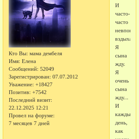
И
часто-
часто
невпопад
вздыхаю..
Я
Кто Вы:
мама дембеля
сына
Имя:
Елена
жду.
Сообщений:
52049
Я
Зарегистрирован
: 07.07.2012
очень
Уважение:
+18427
сына
Позитив:
+7542
жду...
Последний визит:
И
22.12.2025 12:21
каждый
Провел на форуме:
день,
7 месяцев 7 дней
как