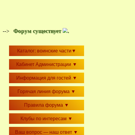
Форум существует
.
-->
Каталог: воинские части
▼
Кабинет Администрации
▼
Информация для гостей
▼
Горячая линия форума
▼
Правила форума
▼
Клубы по интересам
▼
Ваш вопрос — наш ответ
▼