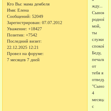
Кто Вы:
мама дембеля
жду...
Имя:
Елена
Сынок,
Сообщений:
52049
родной
Зарегистрирован
: 07.07.2012
мой,
Уважение:
+18427
ты
Позитив:
+7542
служи
Последний визит:
спокойно
22.12.2025 12:21
Беду,
Провел на форуме:
печали
7 месяцев 7 дней
от
тебя я
отведу!
"Сынок,
4
месяца
с