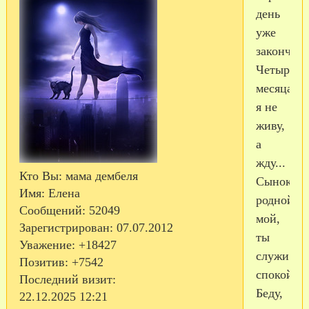
день
уже
закончен,
Четыре
месяца
я не
живу,
а
жду...
Кто Вы:
мама дембеля
Сынок,
Имя:
Елена
родной
Сообщений:
52049
мой,
Зарегистрирован
: 07.07.2012
ты
Уважение:
+18427
служи
Позитив:
+7542
спокойно
Последний визит:
Беду,
22.12.2025 12:21