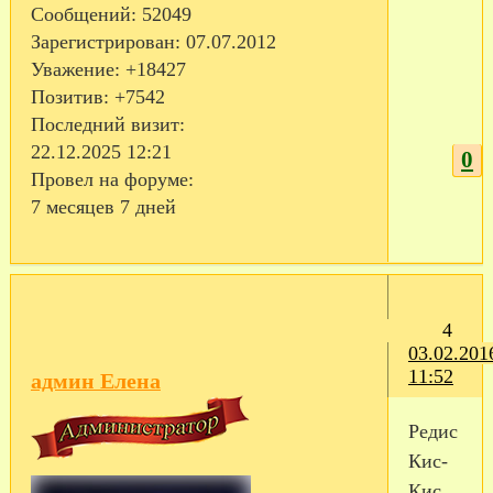
Сообщений:
52049
Зарегистрирован
: 07.07.2012
Уважение:
+18427
Позитив:
+7542
Последний визит:
22.12.2025 12:21
0
Провел на форуме:
7 месяцев 7 дней
4
03.02.201
11:52
админ Елена
Редис
Кис-
Кис