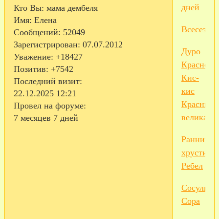
дней
Кто Вы:
мама дембеля
Имя:
Елена
Всесезон
Сообщений:
52049
Зарегистрирован
: 07.07.2012
Дуро
Уважение:
+18427
Краснода
Позитив:
+7542
Кис-
Последний визит:
кис
22.12.2025 12:21
Красный
Провел на форуме:
великан
7 месяцев 7 дней
Ранний
хрустик
Ребел
Сосулька
Сора