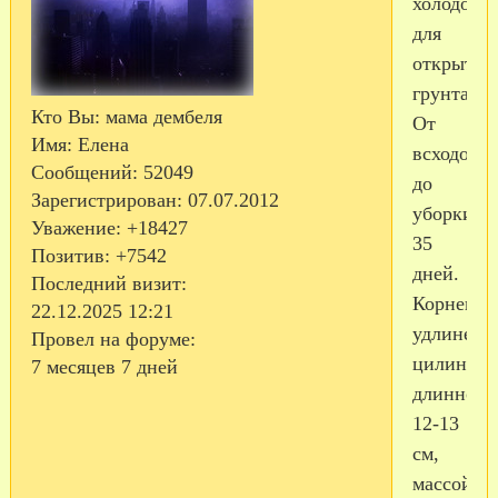
холодост
для
открытог
грунта.
Кто Вы:
мама дембеля
От
Имя:
Елена
всходов
Сообщений:
52049
до
Зарегистрирован
: 07.07.2012
уборки
Уважение:
+18427
35
Позитив:
+7542
дней.
Последний визит:
Корнепло
22.12.2025 12:21
удлиненн
Провел на форуме:
цилиндри
7 месяцев 7 дней
длинной
12-13
см,
массой