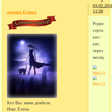
3
03.02.201
11:50
админ Елена
Редис
сорта
кис-
кис
через
месяц
Кто Вы:
мама дембеля
Имя:
Елена