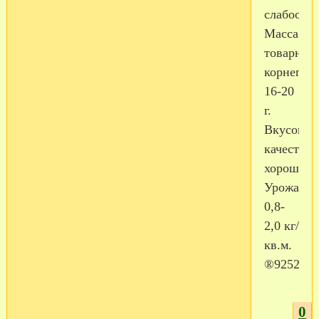
слабоостр
Масса
товарног
корнепло
16-20
г.
Вкусовые
качества
хорошие.
Урожайно
0,8-
2,0 кг/
кв.м.
®9252713
0