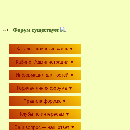
Форум существует
.
-->
Каталог: воинские части
▼
Кабинет Администрации
▼
Информация для гостей
▼
Горячая линия форума
▼
Правила форума
▼
Клубы по интересам
▼
Ваш вопрос — наш ответ
▼