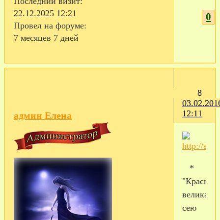
Последний визит:
22.12.2025 12:21
0
Провел на форуме:
7 месяцев 7 дней
8
03.02.201
12:11
админ Елена
*
"Красный
великан"
сею