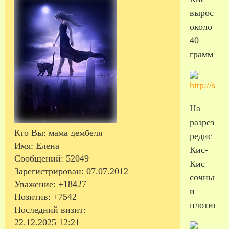
вырос
около
40
грамм
На
разрез
Кто Вы:
мама дембеля
редис
Имя:
Елена
Кис-
Сообщений:
52049
Кис
Зарегистрирован
: 07.07.2012
сочный
Уважение:
+18427
и
Позитив:
+7542
плотный
Последний визит:
22.12.2025 12:21