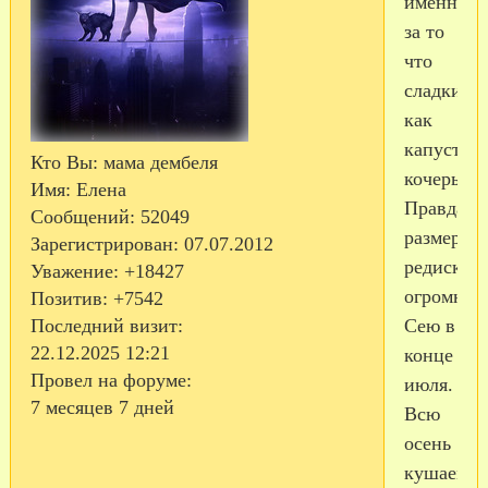
именно
за то
что
сладкий
как
капустна
Кто Вы:
мама дембеля
кочерыжк
Имя:
Елена
Правда
Сообщений:
52049
размер
Зарегистрирован
: 07.07.2012
редиски
Уважение:
+18427
огромный
Позитив:
+7542
Сею в
Последний визит:
22.12.2025 12:21
конце
Провел на форуме:
июля.
7 месяцев 7 дней
Всю
осень
кушаем