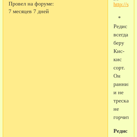
Провел на форуме:
7 месяцев 7 дней
*
Редис
всегда
беру
Кис-
кис
сорт.
Он
ранний
и не
трескаетс
не
горчит.
Редис