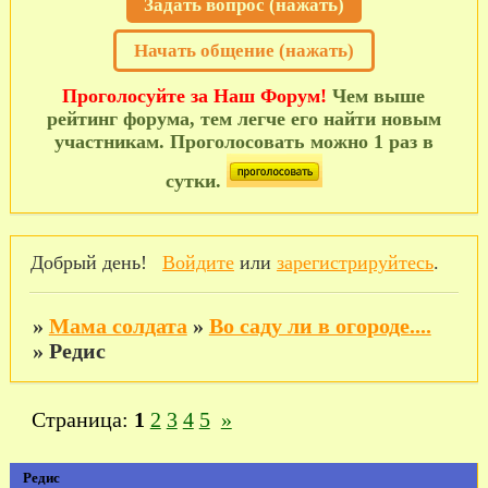
Задать вопрос (нажать)
Начать общение (нажать)
Проголосуйте за Наш Форум!
Чем выше
рейтинг форума, тем легче его найти новым
участникам. Проголосовать можно 1 раз в
сутки.
Добрый день!
Войдите
или
зарегистрируйтесь
.
»
Мама солдата
»
Во саду ли в огороде....
»
Редис
Страница:
1
2
3
4
5
»
Редис