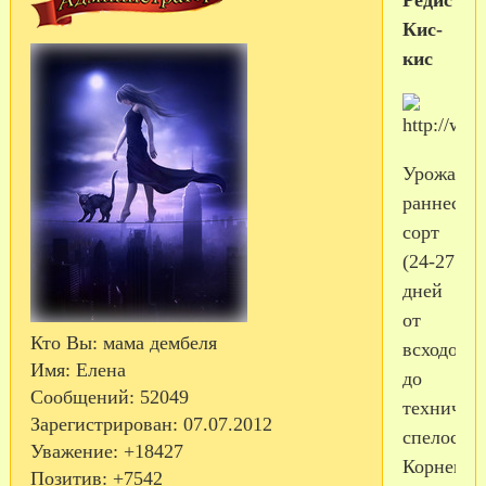
Редис
Кис-
кис
Урожайны
раннеспе
сорт
(24-27
дней
от
Кто Вы:
мама дембеля
всходов
Имя:
Елена
до
Сообщений:
52049
техничес
Зарегистрирован
: 07.07.2012
спелости)
Уважение:
+18427
Корнепло
Позитив:
+7542