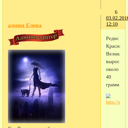
6
03.02.201
12:10
админ Елена
Редис
Красный
Великан
вырос
около
40
грамм