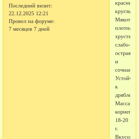
красный,
Последний визит:
круглый.
22.12.2025 12:21
Мякоть
Провел на форуме:
плотная,
7 месяцев 7 дней
хрустяща
слабо-
острая
и
сочная.
Устойчив
к
дряблени
Масса
корнепло
18-20
г.
Вкусовые