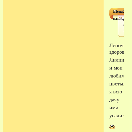
Elena73
написал(а)
Мои
лили
:
Леночка,
здорово!
Лилии
и мои
любимые
цветы,
я всю
дачу
ими
усадила