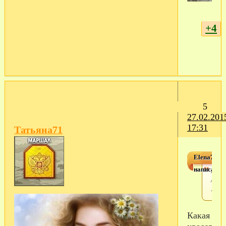
+4
5
27.02.201
17:31
Татьяна71
Elena73
написал(а)
Мои
лили
:
Какая