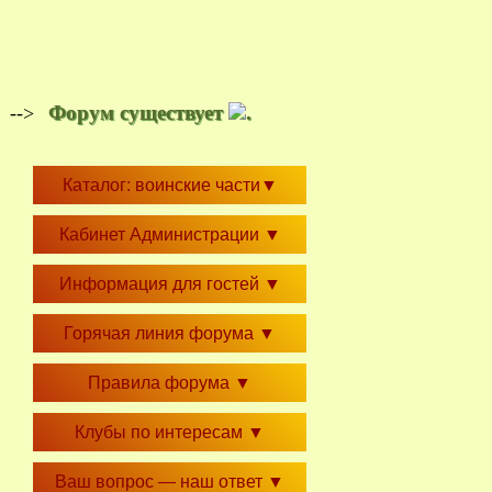
Форум существует
.
-->
Каталог: воинские части
▼
Кабинет Администрации
▼
Информация для гостей
▼
Горячая линия форума
▼
Правила форума
▼
Клубы по интересам
▼
Ваш вопрос — наш ответ
▼