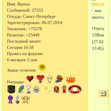
Имя:
Ирина
Сообщений:
27253
- мак
Откуда:
Санкт-Петербург
многолет
Зарегистрирован
: 06.07.2014
Отредакт
Уважение:
+75578
13Виверр
Позитив:
+25449
Последний визит:
(27.02.20
Сегодня 16:58
13:45)
Провел на форуме:
6 месяцев 3 дня
Знаки отличия:
Награды:
+3