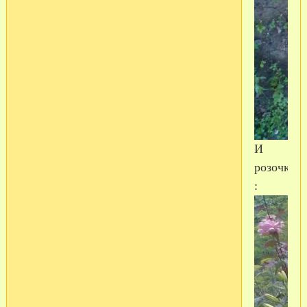
И
розочки
: