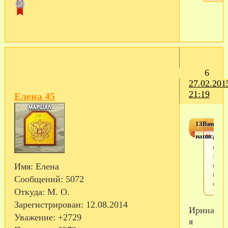
6
27.02.201
21:19
Елена 45
13Виверра
написал(а)
анна
сапф
звёз
до
Имя:
Елена
позд
Сообщений:
5072
осен
Откуда:
М. О.
Зарегистрирован
: 12.08.2014
Ирина,
Уважение:
+2729
я