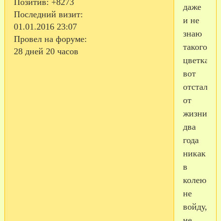
Позитив:
+8273
даже
Последний визит:
и не
01.01.2016 23:07
знаю
Провел на форуме:
такого
28 дней 20 часов
цветка,
вот
отстала
от
жизни..п
два
года
никак
в
колею
не
войду,
не