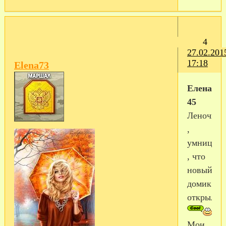
4
27.02.201
17:18
Elena73
Елена
45
Леночка
,
умница
, что
новый
домик
открыла
Мои