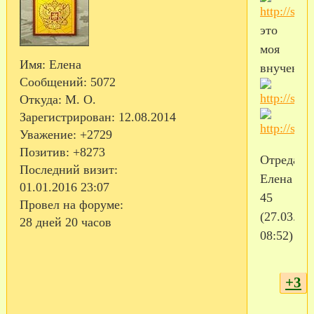
это
моя
Имя:
Елена
внученька
Сообщений:
5072
Откуда:
М. О.
Зарегистрирован
: 12.08.2014
Уважение:
+2729
Позитив:
+8273
Отредакт
Последний визит:
Елена
01.01.2016 23:07
45
Провел на форуме:
(27.03.20
28 дней 20 часов
08:52)
+3