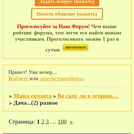
Задать вопрос (нажать)
Начать общение (нажать)
Проголосуйте за Наш Форум!
Чем выше
рейтинг форума, тем легче его найти новым
участникам. Проголосовать можно 1 раз в
сутки.
Привет! Уже вечер...
Войдите
или
зарегистрируйтесь
.
»
Мама солдата
»
Во саду ли в огороде....
»
Дача...(2) разное
Страница:
1
2
3
…
100
»