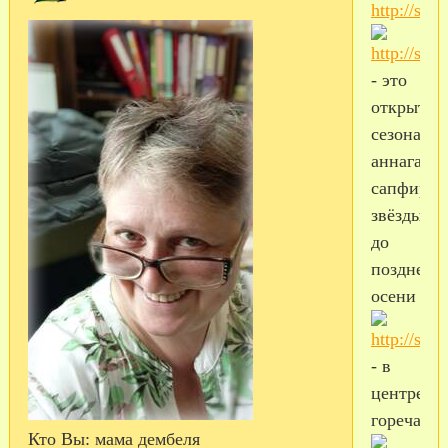
- это
открытие
сезона:
аннагалис
сапфиров
звёзды
до
поздней
осени
- в
центре
горечавка
Кто Вы:
мама дембеля