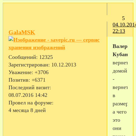
5
04.10.201
22:13
GalaMSK
Валерия
Кубань
Сообщений:
12325
вернется
Зарегистрирован
: 10.12.2013
домой
Уважение:
+3706
-
Позитив:
+6371
вернется
Последний визит:
08.07.2016 14:42
в
Провел на форуме:
размер.
4 месяца 8 дней
а чего
это
они