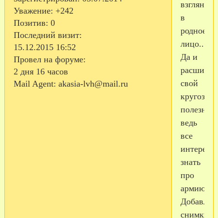
взглянуть
Уважение:
+242
в
Позитив:
0
родное
Последний визит:
лицо...
15.12.2015 16:52
Да и
Провел на форуме:
расширят
2 дня 16 часов
свой
Mail Agent:
akasia-lvh@mail.ru
кругозор
полезно.
ведь
все
интересн
знать
про
армию,пр
Добавляе
снимки