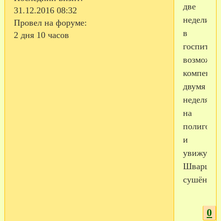
две
31.12.2016 08:32
недели
Провел на форуме:
в
2 дня 10 часов
госпитале
возможно
компенси
двумя
неделями
на
полигоне
и
увижу
Шварца
сушёного
0