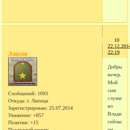
10
22.12.201
22:19
Эдисон
Добрый
вечер.
Мой
сын
Сообщений:
1093
служит
Откуда:
г. Липецк
во
Зарегистрирован
: 25.07.2014
Владивос
Уважение:
+857
сейчас
Позитив:
+15
он
Последний визит: