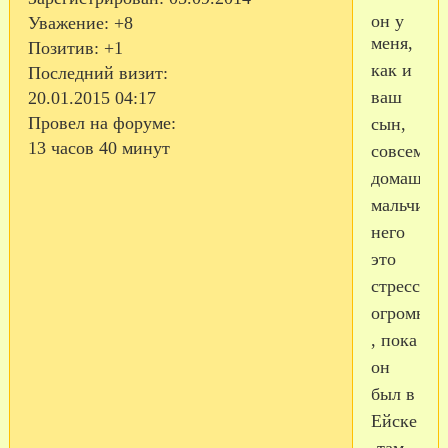
он у
Уважение:
+8
меня,
Позитив:
+1
как и
Последний визит:
ваш
20.01.2015 04:17
Провел на форуме:
сын,
13 часов 40 минут
совсем
домашни
мальчик..
него
это
стресс
огромный
, пока
он
был в
Ейске