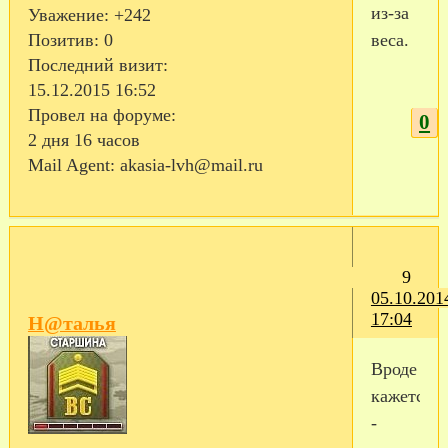
из-за
Уважение:
+242
веса.
Позитив:
0
Последний визит:
15.12.2015 16:52
Провел на форуме:
0
2 дня 16 часов
Mail Agent:
akasia-lvh@mail.ru
9
05.10.201
17:04
Н@талья
Вроде
кажется
-