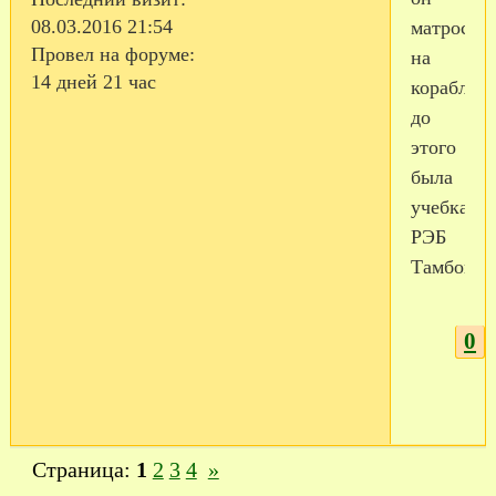
08.03.2016 21:54
матрос
Провел на форуме:
на
14 дней 21 час
корабле,
до
этого
была
учебка
РЭБ
Тамбова.
0
Страница:
1
2
3
4
»