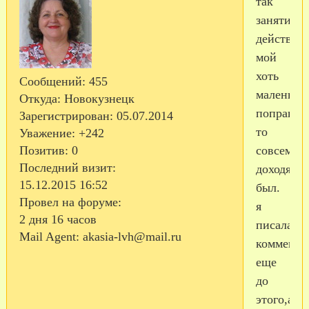
так
занятия
действую
мой
хоть
Сообщений:
455
маленько
Откуда:
Новокузнецк
поправил
Зарегистрирован
: 05.07.2014
то
Уважение:
+242
совсем
Позитив:
0
Последний визит:
доходяга
15.12.2015 16:52
был.
Провел на форуме:
я
2 дня 16 часов
писала
Mail Agent:
akasia-lvh@mail.ru
коммент
еще
до
этого,а