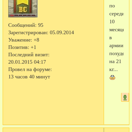
по
серединке
10
Сообщений:
95
месяцев
Зарегистрирован
: 05.09.2014
в
Уважение:
+8
армии
Позитив:
+1
похудел
Последний визит:
на 21
20.01.2015 04:17
кг...
Провел на форуме:
13 часов 40 минут
0