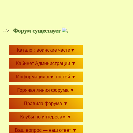
Форум существует
.
-->
Каталог: воинские части
▼
Кабинет Администрации
▼
Информация для гостей
▼
Горячая линия форума
▼
Правила форума
▼
Клубы по интересам
▼
Ваш вопрос — наш ответ
▼